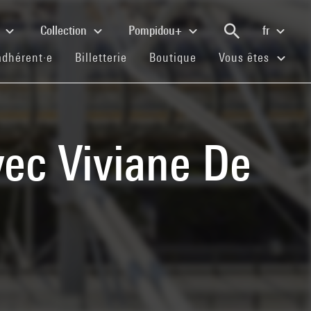
e
Collection
Pompidou+
fr
(current)
(current)
(current)
adhérent·e
Billetterie
Boutique
Vous êtes
vec Viviane De