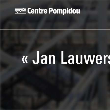
Aller au contenu principal
Centre Pompidou
« Jan Lauwers