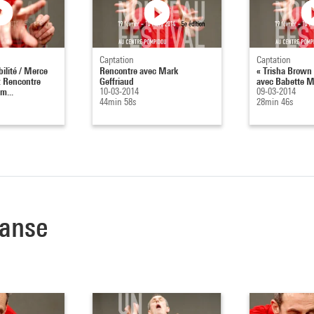
Captation
Captation
ilité / Merce
Rencontre avec Mark
« Trisha Brown 
 Rencontre
Geffriaud
avec Babette M
m...
10-03-2014
09-03-2014
44min 58s
28min 46s
danse