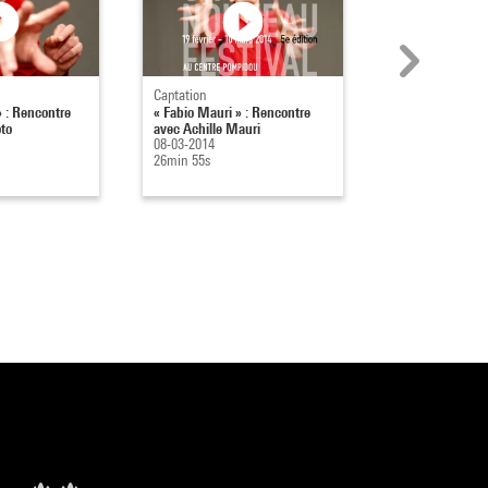
Captation
Captation
» : Rencontre
« Fabio Mauri » : Rencontre
« Rachid Ouram
to
avec Achille Mauri
Rencontre avec
08-03-2014
Ouramdane
26min 55s
07-03-2014
29min 13s