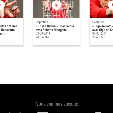
Captation
Captation
ilité / Merce
« Trisha Brown » : Rencontre
« Olga de Soto 
 Rencontre
avec Babette Mangolte
avec Olga de So
m...
09-03-2014
08-03-2014
28min 46s
27min 58s
Nous sommes sociaux