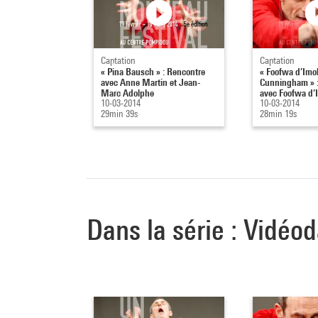
Captation
Captation
« Pina Bausch » : Rencontre
« Foofwa d’Imob
avec Anne Martin et Jean-
Cunningham » :
Marc Adolphe
avec Foofwa d’I
10-03-2014
10-03-2014
29min 39s
28min 19s
Dans la série : Vidéo