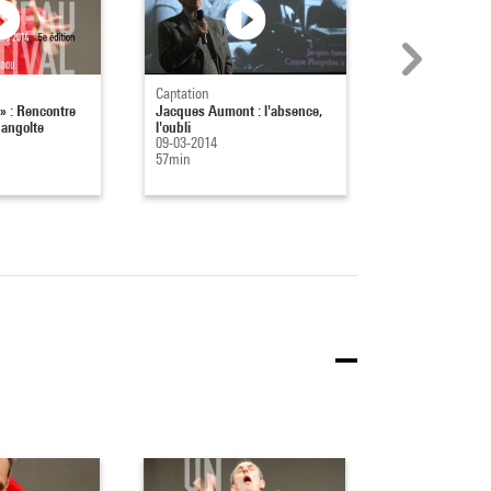
Captation
Captation
» : Rencontre
Jacques Aumont : l'absence,
« Olga de Soto 
angolte
l'oubli
avec Olga de So
09-03-2014
08-03-2014
57min
27min 58s