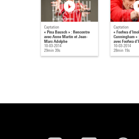
Captation
Captation
« Pina Bausch » : Rencontre
« Foofwa d’Imob
avec Anne Martin et Jean-
Cunningham » :
Marc Adolphe
avec Foofwa d’I
10-03-2014
10-03-2014
29min 39s
28min 19s