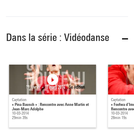
Dans la série : Vidéodanse
Captation
Captation
« Pina Bausch » : Rencontre avec Anne Martin et
« Foofwa d’Im
Jean-Marc Adolphe
Rencontre avec
10-03-2014
10-03-2014
29min 39s
28min 19s