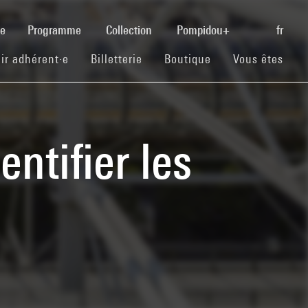
(current)
se
Programme
Collection
Pompidou+
fr
(current)
(current)
(current)
ir adhérent·e
Billetterie
Boutique
Vous êtes
entifier les