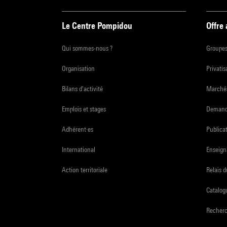
Le Centre Pompidou
Offre
Qui sommes-nous ?
Groupe
Organisation
Privatis
Bilans d'activité
Marchés
Emplois et stages
Demande
Adhérent·es
Publicat
International
Enseign
Action territoriale
Relais 
Catalogu
Recher