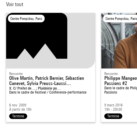
Voir tout
Centre Pompidou, Paris
Centre Pompidou, Pari
Rencontre
Rencontre
Olive Martin, Patrick Bernier, Sébastien
Philippe Mangeot
Canevet, Sylvia Preuss-Laussi…
Passions #2
X. C/ Préfet de ... ; Plaidoirie po…
Dans le cadre de
Phil
Dans le cadre de
Festival / Conférence-performance
Passions
6 nov. 2009
9 mars 2018
À partir de 19h
19h - 20h30
Terminé
Terminé