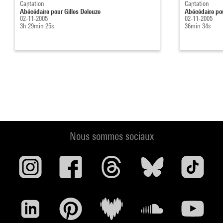
Captation
Captation
Abécédaire pour Gilles Deleuze
Abécédaire pou
02-11-2005
02-11-2005
3h 29min 25s
36min 34s
Nous sommes sociaux