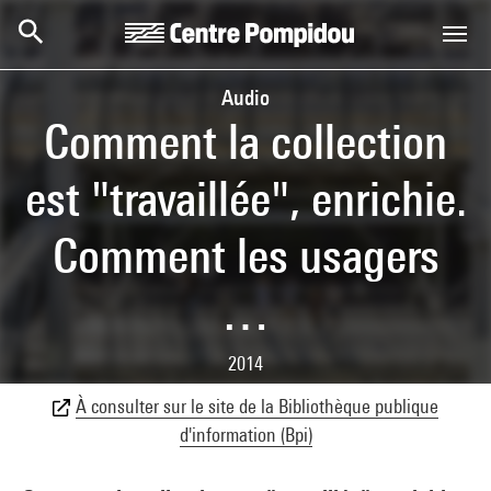
Aller au contenu principal
Centre Pompidou
Audio
Comment la collection
est "travaillée", enrichie.
Comment les usagers
…
2014
À consulter sur le site de la Bibliothèque publique
d'information (Bpi)