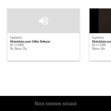
Captation
Captation
Abécédaire pour Gilles Deleuze
Abécédaire pou
02-11-2005
02-11-2005
3h 29min 25s
36min 34s
Nous sommes sociaux