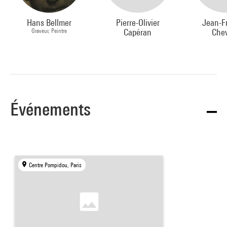
Hans Bellmer
Pierre-Olivier
Jean-F
Graveur, Peintre
Capéran
Chev
Événements
Centre Pompidou, Paris