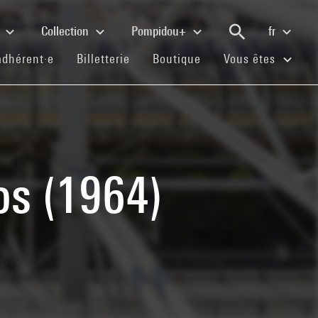
e
Collection
Pompidou+
fr
(current)
(current)
(current)
adhérent·e
Billetterie
Boutique
Vous êtes
os (1964)