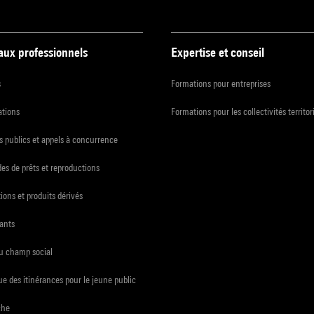
 aux professionnels
Expertise et conseil
s
Formations pour entreprises
ations
Formations pour les collectivités territor
 publics et appels à concurrence
s de prêts et reproductions
ions et produits dérivés
ants
du champ social
e des itinérances pour le jeune public
che