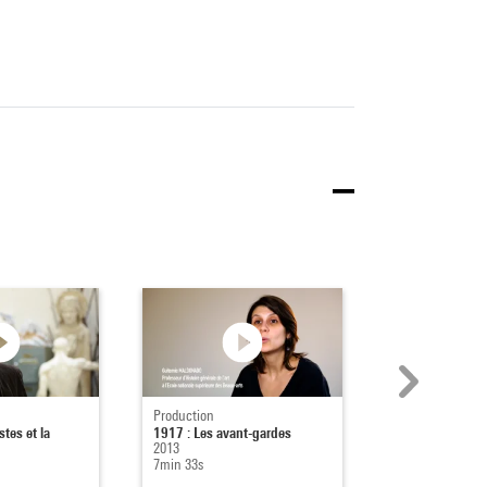
Production
Production
tes et la
1917 : Les avant-gardes
1917 : Artistes 
2013
2013
7min 33s
6min 56s