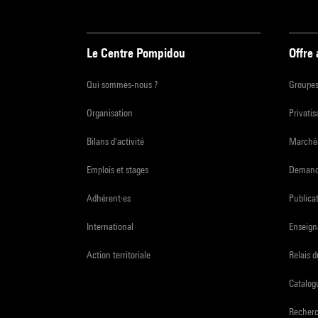
Le Centre Pompidou
Offre
Qui sommes-nous ?
Groupe
Organisation
Privatis
Bilans d'activité
Marchés
Emplois et stages
Demande
Adhérent·es
Publicat
International
Enseign
Action territoriale
Relais 
Catalogu
Recher