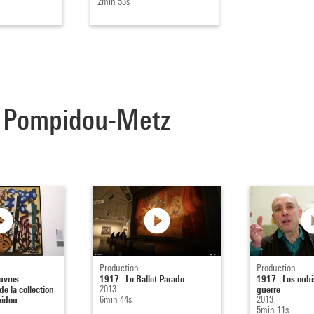
2min 53s
re Pompidou-Metz
Production
Production
uvres
1917 : Le Ballet Parade
1917 : Les cubis
e la collection
2013
guerre
dou ...
6min 44s
2013
5min 11s