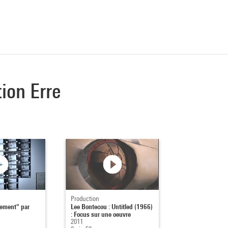
tion Erre
Production
mement" par
Lee Bontecou : Untitled (1966)
: Focus sur une oeuvre
2011