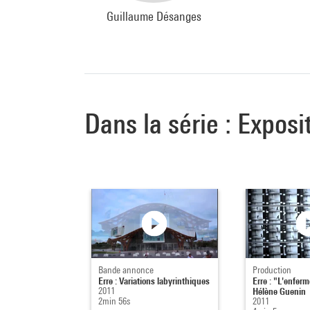
Guillaume Désanges
Dans la série : Exposi
Bande annonce
Production
Erre : Variations labyrinthiques
Erre : "L'enfer
2011
Hélène Guenin
2min 56s
2011