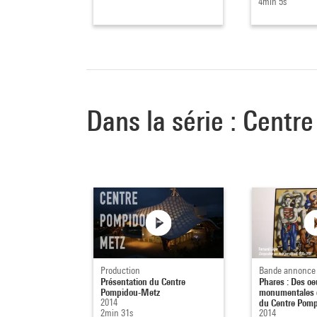
4min 5s
Dans la série : Cent
Production
Bande annonce
Présentation du Centre
Phares : Des oe
Pompidou-Metz
monumentales d
2014
du Centre Pompi
2min 31s
2014