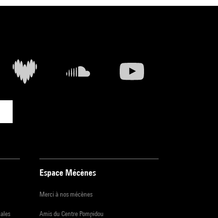
Espace Mécènes
Merci à nos mécènes
iales
Amis du Centre Pompidou