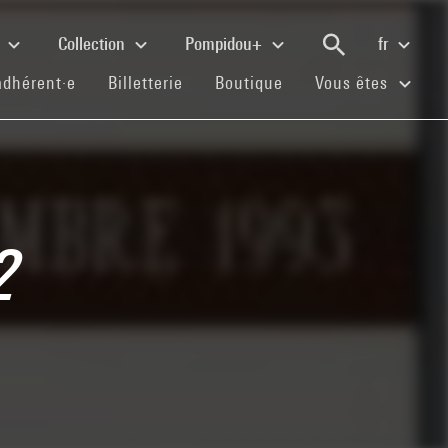
e
Collection
Pompidou+
fr
(current)
(current)
(current)
adhérent·e
Billetterie
Boutique
Vous êtes
2