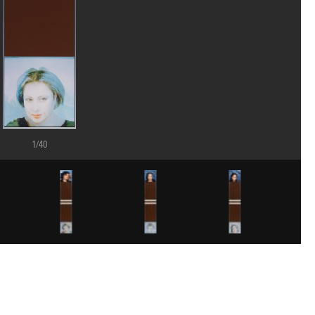
1/40
rey Laurans/Dist. GrandPalaisRmn