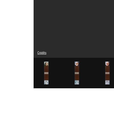
Crédits
Légende : Détail de l'installation, panneau 01
© Adagp, Paris
Crédit photographique : Centre Pompidou, MNAM-CCI/Aud
Réf. image : 4Y08273
Diffusion image :
GrandPalaisRmnPhoto