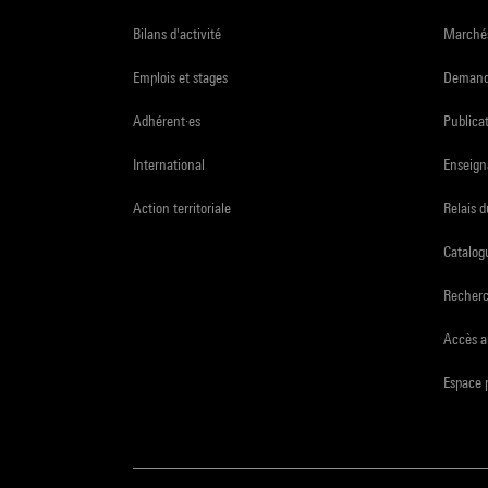
Bilans d'activité
Marchés
Emplois et stages
Demande
Adhérent·es
Publicat
International
Enseign
Action territoriale
Relais 
Catalogu
Recher
Accès a
Espace 