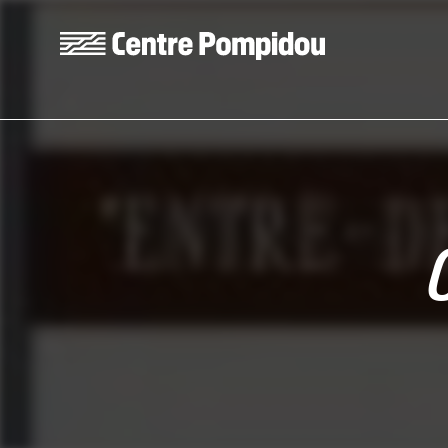
Aller au contenu principal
Centre Pompidou