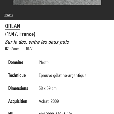
Crédits
© Adagp, Paris
ORLAN
Crédit photographique : Centre Pompidou, MNAM-CCI/Georges Meguerditchian/Dist.
GrandPalaisRmn
(1947, France)
Réf. image : 4N10281
Diffusion image :
Sur le dos, entre les deux pots
GrandPalaisRmnPhoto
02 décembre 1977
Domaine
Photo
Technique
Epreuve gélatino-argentique
Dimensions
58 x 69 cm
Acquisition
Achat, 2009