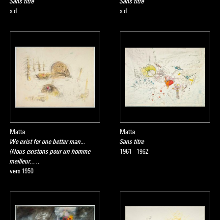
Sans titre
Sans titre
peinture d’histoire », où sens et image se retrouvent
s.d.
s.d.
intrinsèquement liés, sa production picturale, toujours
dénonciatrice des machinations des pouvoirs et des
tyrannies, va devenir, même si le sarcasme du peintre s’élève
à une dimension poétique, une référence pour les tenants de
la « figuration narrative » (Fromanger, Seguí, Malaval, Arroyo,
Erró, Rancillac, etc.) qui envahit, en 1965, la scène parisienne
après deux décennies d’abstraction.
Agnès de la Beaumelle
Matta
Matta
We exist for one better man...
Sans titre
Source :
(Nous existons pour un homme
1961 - 1962
Extrait du catalogue
Collection art moderne - La collection du
meilleur..…
Centre Pompidou, Musée national d’art moderne
, sous la
vers 1950
direction de Brigitte Leal, Paris, Centre Pompidou, 2007