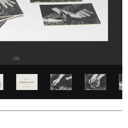
1/25
rey Laurans/Dist. GrandPalaisRmn