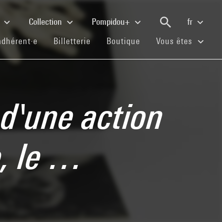
e
Collection
Pompidou+
fr
(current)
(current)
(current)
adhérent·e
Billetterie
Boutique
Vous êtes
 d'une action
e, le …