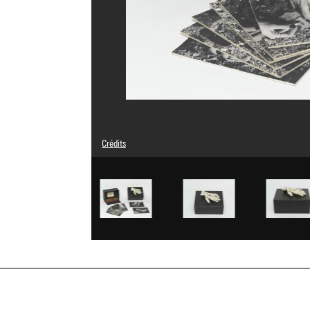
Crédits
© Adagp, Paris
Crédit photographique : Centre Pompidou, MNAM-CCI/Aud
Réf. image : 4Y06466
Diffusion image :
GrandPalaisRmnPhoto