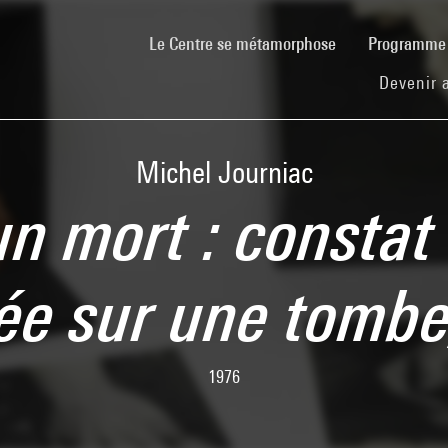
(current)
Le Centre se métamorphose
Programm
Devenir 
Michel Journiac
un mort : constat
ée sur une tomb
1976