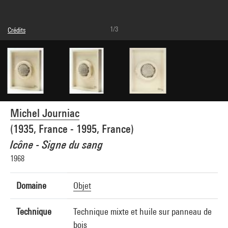
1/3
Crédits
© Adagp, Paris
Crédit photographique : Centre Pompidou, MNAM-CCI/Audrey Laurans/Dist.
GrandPalaisRmn
Réf. image : 4Y06538
Diffusion image :
GrandPalaisRmnPhoto
Michel Journiac
(1935, France - 1995, France)
Icône - Signe du sang
1968
Domaine
Objet
Technique
Technique mixte et huile sur panneau de
bois