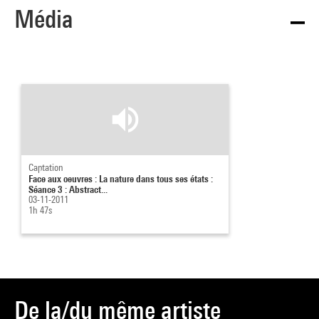
Média
Dieu. Élément récurrent de la syntaxe des mythes, la
chevelure catalyse dans l'inconscient du spectateur le
sentiment rémanent d'ambivalence de la condition humaine,
dont la force nourrit la faiblesse.
Nathalie Leleu
Source :
Extrait du catalogue
Collection art contemporain - La
Captation
collection du Centre Pompidou, Musée national d'art moderne
Face aux oeuvres : La nature dans tous ses états :
Séance 3 : Abstract...
, sous la direction de Sophie Duplaix, Paris, Centre Pompidou,
03-11-2011
1h 47s
2007
De la/du même artiste