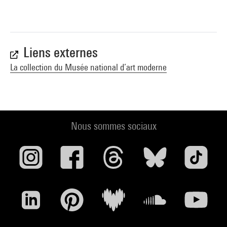
Jannis Kounellis : Rimini, Musei communali, 1983 (cat. n° 55,
cit. p. 179, repr. p. 86)
Liens externes
BLISTENE (Bernard). - "L''Arte Povera dans les collections du
La collection du Musée national d’art moderne
Musée national d''art moderne", in Cahiers du Musée
national d''art moderne [revue], n° 13, Paris, éd. Centre
Pompidou, juillet 1984 (cit. p.81, reprod. p.80) . N° issn 0181-
1525
Nous sommes sociaux
Voir la notice sur le portail de la Bibliothèque Kandinsky
Jannis Kounellis : Munich, Städtische Galerie im
Lenbachhaus, 1985 (cat. n° 10, cit. p. 94, repr. p. 40) . N° isbn
3-88645-061-9
Voir la notice sur le portail de la Bibliothèque Kandinsky
Jannis Kounellis : Chicago, Museum of Contemporary Art,