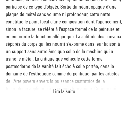
participe de ce type d'objets. Sortie du néant opaque d'une
plaque de métal sans volume ni profondeur, cette natte
constitue le point focal d'une composition dont l'agencement,
sinon la facture, se réfère à l'espace formel de la peinture et
en emprunte la fonction allégorique. La solitude des che­veux
séparés du corps qui les nourrit s'exprime dans leur liaison à
un support sans autre âme que celle de la machine qui a
usiné le métal. La critique que véhicule cette forme
postmoderne de la Vanité fait écho à celle portée, dans le
domaine de l'esthétique comme du politique, par les artistes
de l'Arte povera envers la puissance castratrice de la
technologie appliquée à la pensée humaniste. Critique qui
Lire la suite
justifie l'économie «pauvre» de leurs moyens et de leurs
matériaux au bénéfice de la richesse des processus mis en
œuvre. La tresse concentre dans sa substance et son motif
une énergie qui fédère la matière et l'esprit, à l'exemple de la
chevelure de Samson, qui symbolise la relation de l'homme à