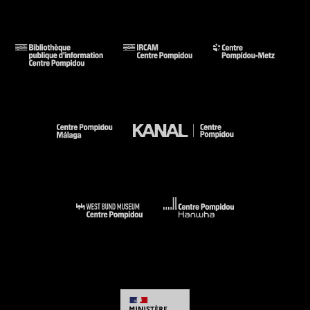
janvier 1999. - New York : Guggenheim Museum Paris/Centre
Georges Pompidou, 1998 (cat. n° 328, cit. p. 565, 653, reprod.
coul. p. 565) . N° isbn 0-89207-213-X
Voir la notice sur le portail de la Bibliothèque Kandinsky
Fréchuret (Maurice).- Les années 70 : l''art en cause.-
Bordeaux : capcMusée d''art contemporain.- Paris : Réunion
des Musées nationaux, 2002 ( ouvrage publié à l''occasion de
l''exposition) (cit. p. 79, repr. coul. 81) . N° isbn 2-7118-4381-5
Voir la notice sur le portail de la Bibliothèque Kandinsky
Collection art contemporain : Paris, Musée national d''art
moderne, sous la dir. de Sophie Duplaix. - Paris : Centre
Pompidou, 2007 (cit. et repr. coul. p. 259) . N° isbn 978-2-
84426-324-7
Voir la notice sur le portail de la Bibliothèque Kandinsky