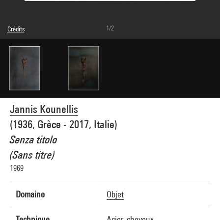
1/2
Crédits
© Adagp, Paris
Crédit photographique : Centre Pompidou, MNAM-CCI/Philippe Migeat/Dist.
GrandPalaisRmn
Réf. image : 4N87768
Diffusion image :
GrandPalaisRmnPhoto
Jannis Kounellis
(1936, Grèce - 2017, Italie)
Senza titolo
(Sans titre)
1969
Domaine
Objet
Technique
Acier, cheveux