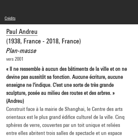
Crédits
© Adagp, Paris
Paul Andreu
Crédit photographique : Centre Pompidou, MNAM-CCI/Audrey Laurans/Dist.
GrandPalaisRmn
(1938, France - 2018, France)
Réf. image : 4Y20375
Diffusion image :
Plan-masse
GrandPalaisRmnPhoto
vers 2001
« Il ne ressemble à aucun des bâtiments de la ville et on ne
devine pas aussitôt sa fonction. Aucune écriture, aucune
enseigne ne l'indique. C'est une sorte de très grande
sculpture, posée au milieu des routes et des arbres. »
(Andreu)
Construit face à la mairie de Shanghai, le Centre des arts
orientaux est le plus grand édifice culturel de la ville. Cinq
sphères de verre, couvertes par un toit unique et reliées
entre elles abritent trois salles de spectacle et un espace