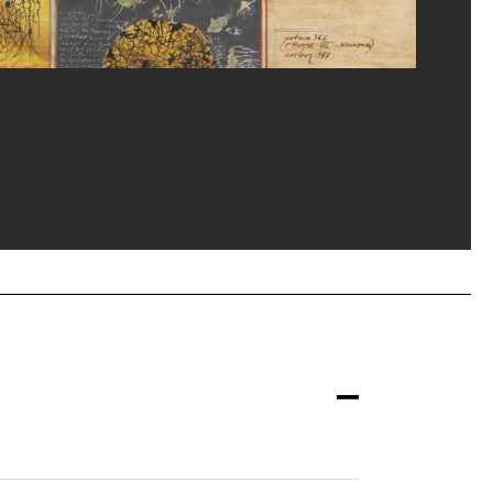
rey Laurans/Dist. GrandPalaisRmn