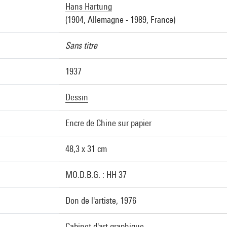
Hans Hartung
(1904, Allemagne - 1989, France)
Sans titre
1937
Dessin
Encre de Chine sur papier
48,3 x 31 cm
MO.D.B.G. : HH 37
Don de l'artiste, 1976
Cabinet d'art graphique