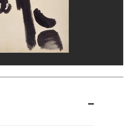
ippe Migeat/Dist. GrandPalaisRmn