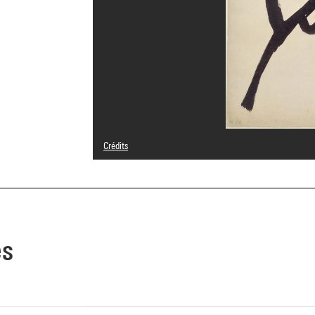
Crédits
© Hans Hartung / Adagp, Paris
Crédit photographique : Centre Pompidou, MNAM-CCI/Phil
Réf. image : 4R03141 [1994 CX 0320]
Diffusion image :
GrandPalaisRmnPhoto
es