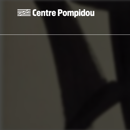
Aller au contenu principal
Centre Pompidou