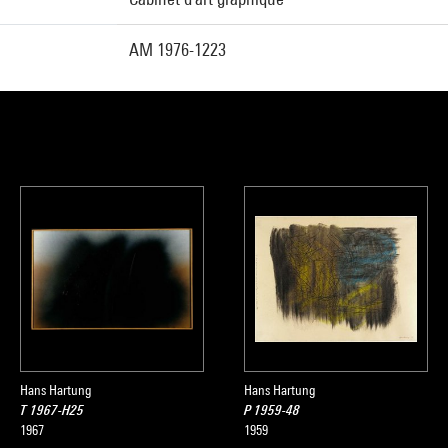
AM 1976-1223
Hans Hartung
Hans Hartung
T 1967-H25
P 1959-48
1967
1959