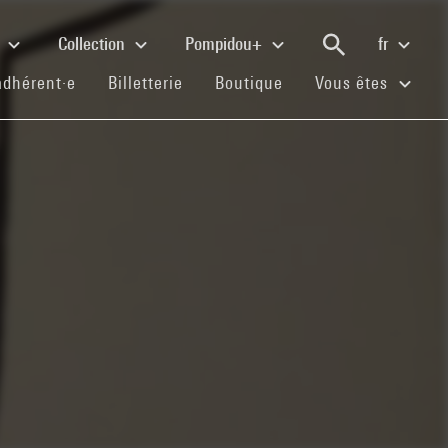
e
Collection
Pompidou+
fr
(current)
(current)
(current)
adhérent·e
Billetterie
Boutique
Vous êtes