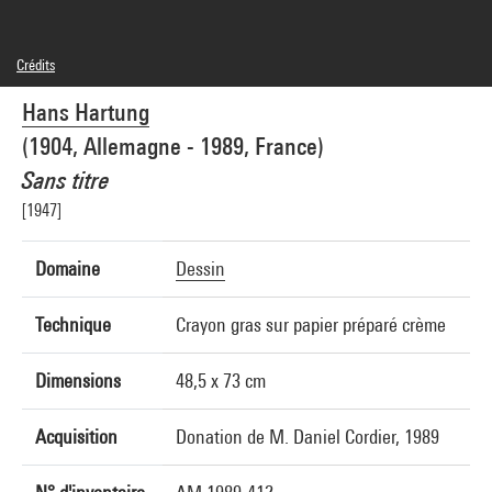
Crédits
© Adagp, Paris
Hans Hartung
Réf. image : 4R11397 [1990 CX 0344]
Diffusion image :
GrandPalaisRmnPhoto
(1904, Allemagne - 1989, France)
Sans titre
[1947]
Domaine
Dessin
Technique
Crayon gras sur papier préparé crème
Dimensions
48,5 x 73 cm
Acquisition
Donation de M. Daniel Cordier, 1989