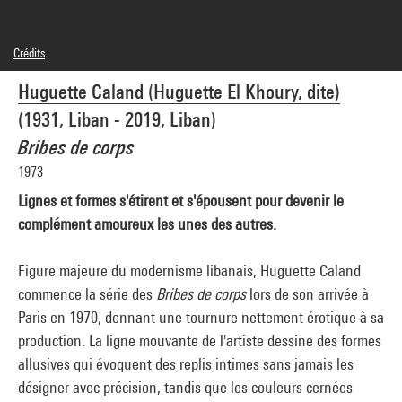
Crédits
© Pierre Caland
Huguette Caland (Huguette El Khoury, dite)
Crédit photographique : Centre Pompidou, MNAM-CCI/Philippe Migeat/Dist.
GrandPalaisRmn
(1931, Liban - 2019, Liban)
Réf. image : 4N64875
Diffusion image :
Bribes de corps
GrandPalaisRmnPhoto
1973
Lignes et formes s'étirent et s'épousent pour devenir le
complément amoureux les unes des autres.
Figure majeure du modernisme libanais, Huguette Caland
commence la série des
Bribes de corps
lors de son arrivée à
Paris en 1970, donnant une tournure nettement érotique à sa
production. La ligne mouvante de l'artiste dessine des formes
allusives qui évoquent des replis intimes sans jamais les
désigner avec précision, tandis que les couleurs cernées