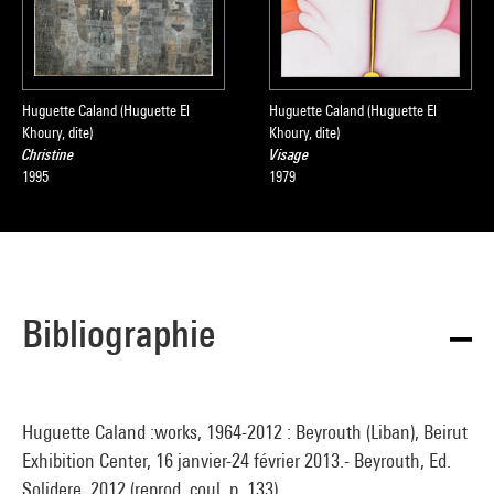
Huguette Caland (Huguette El
Huguette Caland (Huguette El
Khoury, dite)
Khoury, dite)
Christine
Visage
1995
1979
Bibliographie
Huguette Caland :works, 1964-2012 : Beyrouth (Liban), Beirut
Exhibition Center, 16 janvier-24 février 2013.- Beyrouth, Ed.
Solidere, 2012 (reprod. coul. p. 133)