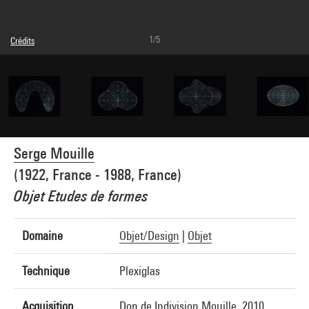
1/5
Crédits
© Adagp, Paris
Crédit photographique : Centre Pompidou, MNAM-CCI/Georges Meguerditchian/Dist.
GrandPalaisRmn
Réf. image : 4N42087
Diffusion image :
GrandPalaisRmnPhoto
Serge Mouille
(1922, France - 1988, France)
Objet Etudes de formes
Domaine
Objet/Design
|
Objet
Technique
Plexiglas
Acquisition
Don de Indivision Mouille, 2010