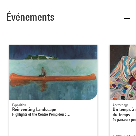
Événements
Exposition
Accrochage
Reinventing Landscape
Un temps à s
Highlights of the Centre Pompidou c…
du temps
4e parcours pe