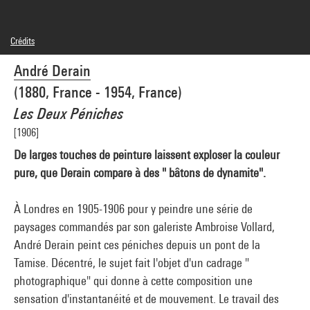
Crédits
Domaine public
André Derain
Crédit photographique : Centre Pompidou, MNAM-CCI/Audrey Laurans/Dist.
GrandPalaisRmn
(1880, France - 1954, France)
Réf. image : 4Y05094
Diffusion image :
Les Deux Péniches
GrandPalaisRmnPhoto
[1906]
De larges touches de peinture laissent exploser la couleur
pure, que Derain compare à des " bâtons de dynamite".
À Londres en 1905-1906 pour y peindre une série de
paysages commandés par son galeriste Ambroise Vollard,
André Derain peint ces péniches depuis un pont de la
Tamise. Décentré, le sujet fait l'objet d'un cadrage "
photographique" qui donne à cette composition une
sensation d'instantanéité et de mouvement. Le travail des