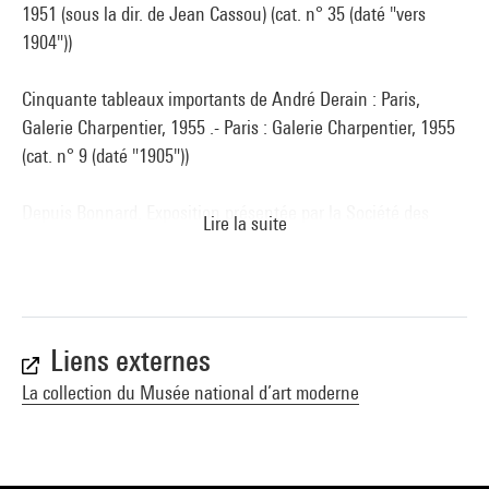
1951 (sous la dir. de Jean Cassou) (cat. n° 35 (daté "vers
1904"))
Cinquante tableaux importants de André Derain : Paris,
Galerie Charpentier, 1955 .- Paris : Galerie Charpentier, 1955
(cat. n° 9 (daté "1905"))
Depuis Bonnard. Exposition présentée par la Société des
Lire la suite
Amis du Musée national d''art : Paris, Musée national d''art
moderne, 23 mars-19 mai 1957. - Paris : Éditions des Musées
nationaux / F. Mourlot, 1957 (cat. n° 72 cit. n.p.)
HILAIRE (Georges). - Derain. - Genève : P. Cailler,(coll. les
Liens externes
grandes monographies), 1959 (fig. 24 cit. p. 68, 190)
La collection du Musée national d’art moderne
Les Sources du XXe siècle. Les Arts en Europe de 1884 à 1914
: Paris, Musée national d''art moderne, 4 novembre 1960-23