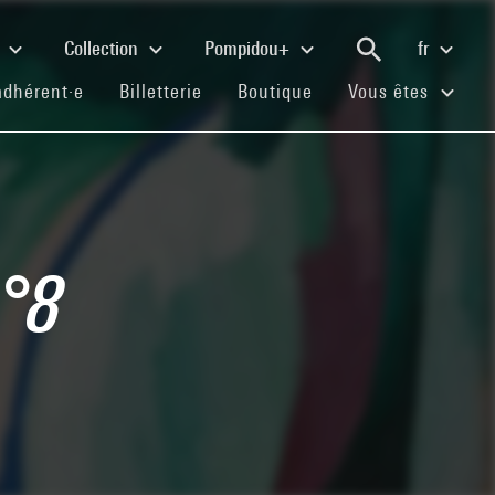
e
Collection
Pompidou+
fr
(current)
(current)
(current)
adhérent·e
Billetterie
Boutique
Vous êtes
n°8