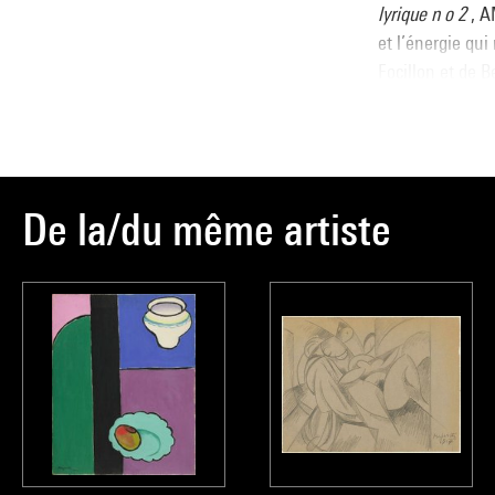
lyrique n o 2
, A
et l’énergie qui
Focillon et de 
Dans
Explosion 
dessin et la cou
centre du table
De la/du même artiste
Dorothée Deyri
Source :
Extrait du cata
moderne
, sous 