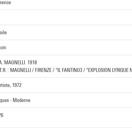
orence
oile
 cm
 A. MAGNELLI. 1918
.T.R. : MAGNELLI / FIRENZE / "IL FANTINO3 / "EXPLOSION LYRIQUE N
rtiste, 1972
iques - Moderne
26