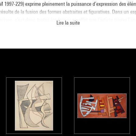
M 1997-229) exprime pleinement la puissance d’expression des élé
 résulte de la fusion des formes abstraites et figuratives. Dans un es
Bergson, c’est dans
toutes les formes
en effet que l’artiste trouve l’én
Lire la suite
lyrique n o 8
, les traits caractéristiques de l’œuvre de Magnelli sont
leur ici traduisent le mouvement. Courbes et diagonales entraînent l
au, noyau d’énergie purement plastique d’où l’œuvre puise sa force.
ès-Henry
logue
Collection art moderne - La collection du Centre Pompidou, Musé
la direction de Brigitte Leal, Paris, Centre Pompidou, 2007