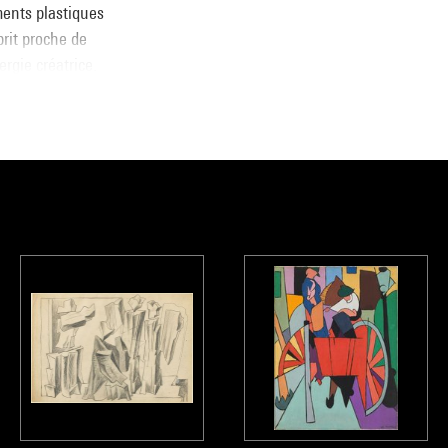
ments plastiques
prit proche de
ergie créatrice.
 exacerbés : le
e regard vers le
e national d’art