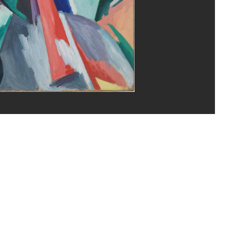
ène Mauri/Dist. GrandPalaisRmn