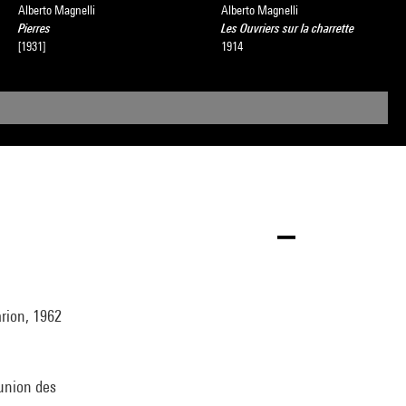
Alberto Magnelli
Alberto Magnelli
Pierres
Les Ouvriers sur la charrette
[1931]
1914
arion, 1962
éunion des