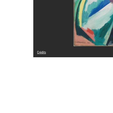
Crédits
© Adagp, Paris
Crédit photographique : Centre Pompidou, MNAM-CCI/Hél
Réf. image : 4Y04205
Diffusion image :
GrandPalaisRmnPhoto