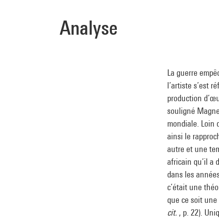
Analyse
La guerre empêc
l’artiste s’est r
production d’œu
souligné Magnel
mondiale. Loin d
ainsi le rappro
autre et une temp
africain qu’il a
dans les années 
c’était une théo
que ce soit une 
cit.
, p. 22). Uni