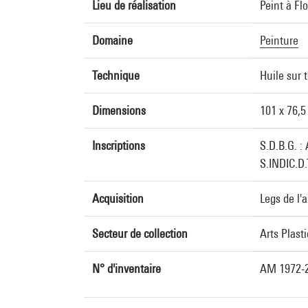
Lieu de réalisation
Peint à Fl
Domaine
Peinture
Technique
Huile sur t
Dimensions
101 x 76,5
Inscriptions
S.D.B.G. :
S.INDIC.D
Acquisition
Legs de l'a
Secteur de collection
Arts Plast
N° d'inventaire
AM 1972-