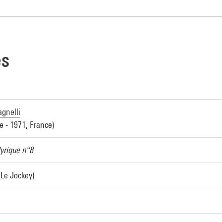
es
gnelli
ie - 1971, France)
lyrique n°8
(Le Jockey)