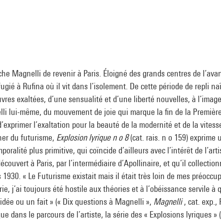
he Magnelli de revenir à Paris. Éloigné des grands centres de l’ava
éfugié à Rufina où il vit dans l’isolement. De cette période de repli na
vres exaltées, d’une sensualité et d’une liberté nouvelles, à l’imag
li lui-même, du mouvement de joie qui marque la fin de la Premièr
’exprimer l’exaltation pour la beauté de la modernité et de la vitesse
cher du futurisme,
Explosion lyrique n o 8
(cat. rais. n o 159) exprime
oralité plus primitive, qui coïncide d’ailleurs avec l’intérêt de l’arti
 découvert à Paris, par l’intermédiaire d’Apollinaire, et qu’il collecti
1930. « Le Futurisme existait mais il était très loin de mes préoccu
rie, j’ai toujours été hostile aux théories et à l’obéissance servile à
idée ou un fait » (« Dix questions à Magnelli »,
Magnelli
, cat. exp.,
que dans le parcours de l’artiste, la série des « Explosions lyriques » 