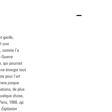
nt-garde,
ît une
e, comme l’a
e Guerre
, qui pourrait
 une énergie tout
ste pour l’art
onnera jusque
pations, de plus
 quelque chose,
 Paris, 1968,
op.
(
Explosion