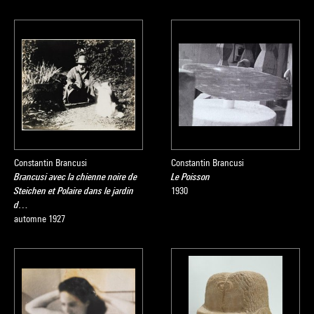
Marielle Tabart
Source :
Extrait du catalogue
Collection art moderne - La collection du
Centre Pompidou, Musée national d’art moderne
, sous la
direction de Brigitte Leal, Paris, Centre Pompidou, 2007
Constantin Brancusi
Constantin Brancusi
Brancusi avec la chienne noire de
Le Poisson
Steichen et Polaire dans le jardin
1930
d…
automne 1927