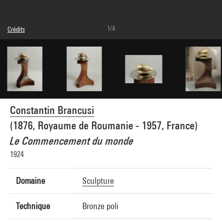
1/4
Crédits
Légende : Vue avec le socle AM 4002-161
© Succession Brancusi - All rights reserved (Adagp)
Crédit photographique : Centre Pompidou, MNAM-CCI/Adam Rzepka/Dist.
GrandPalaisRmn
Réf. image : 4R01118 [1995 CX 0057]
Constantin Brancusi
(1876, Royaume de Roumanie - 1957, France)
Le Commencement du monde
1924
Domaine
Sculpture
Technique
Bronze poli