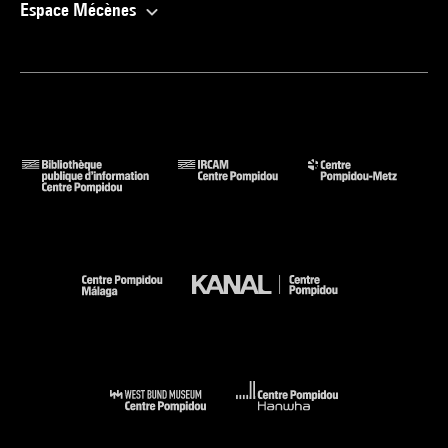
Espace Mécènes
255-5
Voir la notice sur le portail de la Bibliothèque Kandinsky
Brancusi : Paris, Centre Pompidou, 27 mars-1er juillet 2024 /
sous la dir. d''Ariane Coulondre. - Paris : Editions du Centre
Pompidou, 2024 (cit. p. 116 et reprod. coul. p. 114) . N° isbn
978-2-84426-976-8
Voir la notice sur le portail de la Bibliothèque Kandinsky
Brancusi. L''exposition [album] : Paris, Centre Pompidou,
Musée national d''art moderne, 27 mars-1er juillet 2024. -
Paris : Editions du Centre Pompidou, 2024 (cit. p. 86 et reprod.
coul. p. 37) . N° isbn 978-2-84426-977-5
Voir la notice sur le portail de la Bibliothèque Kandinsky