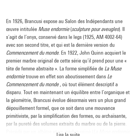
En 1926, Brancusi expose au Salon des Indépendants une
œuvre intitulée
Muse endormie
(
sculpture pour aveugles
). Il
s’agit de l’onyx, conservé dans le legs (1925, AM 4002-64)
avec son second titre, et qui est la dernière version du
Commencement du monde
. En 1922, John Quinn acquiert le
premier marbre original de cette série qu’il prend pour une «
tête de femme abstraite ». La forme simplifiée de
La Muse
endormie
trouve en effet son aboutissement dans
Le
Commencement du monde
, où tout élément descriptif a
disparu. Tout en maintenant un équilibre entre l’organique et
la géométrie, Brancusi évolue désormais vers un plus grand
dépouillement formel, que ce soit dans une mouvance
primitiviste, par la simplification des formes, ou archaïsante,
par la pureté des volumes extraits du marbre ou de la pierre.
Précédé par un albâtre et un marbre veiné (
La Muse endormie
Lire la suite