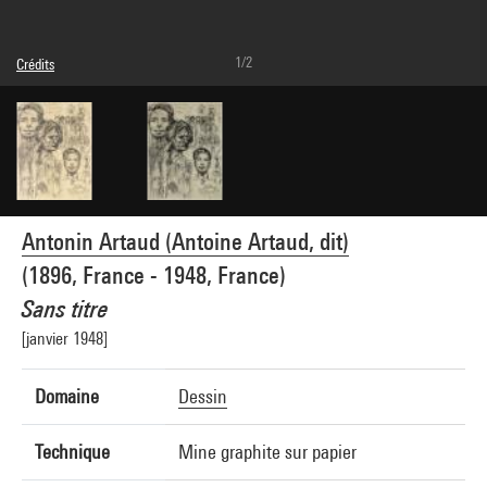
1/2
Crédits
Domaine public
Crédit photographique : Centre Pompidou, MNAM-CCI/Janeth Rodriguez-Garcia/Dist.
GrandPalaisRmn
Réf. image : 4Y09834
Diffusion image :
GrandPalaisRmnPhoto
Antonin Artaud (Antoine Artaud, dit)
(1896, France - 1948, France)
Sans titre
[janvier 1948]
Domaine
Dessin
Technique
Mine graphite sur papier