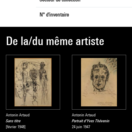
N° d'inventaire
De la/du même artiste
Antonin Artaud
Antonin Artaud
Sans titre
Portrait d'Yves Thévenin
[février 1948]
24 juin 1947