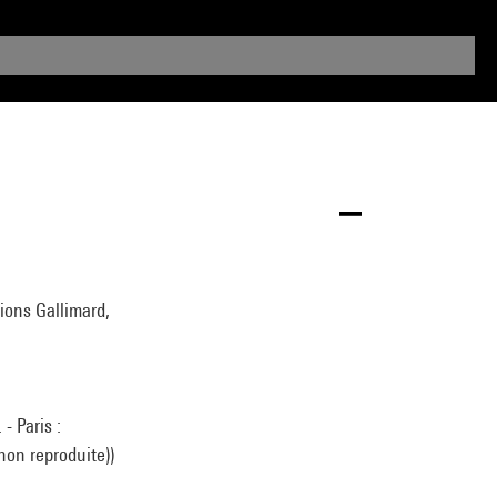
tions Gallimard,
- Paris :
non reproduite))