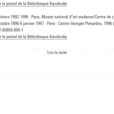
ur le portail de la Bibliothèque Kandinsky
sitions 1992-1996 : Paris, Musée national d''art moderne/Centre de c
octobre 1996-6 janvier 1997.- Paris : Centre Georges Pompidou, 1996 
 2-85850-894-1
ur le portail de la Bibliothèque Kandinsky
- Ein inszeniertes Leben. Filme. Zeichnungen. Dokumente.- Düssel
Lire la suite
5 (cat. n° 32, reprod. p. 84, cit. p. 145)