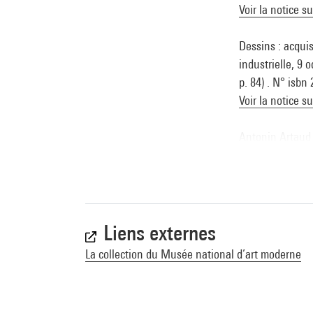
Voir la notice s
Dessins : acqui
industrielle, 9 
p. 84) . N° isbn
Voir la notice s
Antonin Artaud 
Kunst Palast, 200
Liens externes
La collection du Musée national d’art moderne