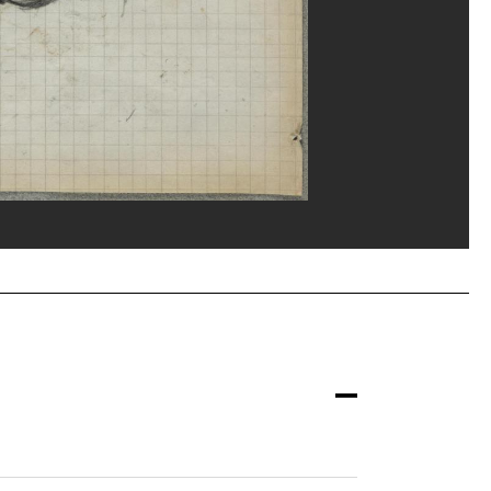
ippe Migeat/Dist. GrandPalaisRmn