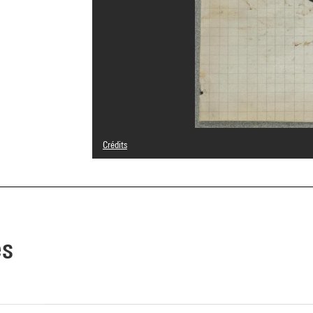
Crédits
Domaine public
Crédit photographique : Centre Pompidou, MNAM-CCI/Phil
Réf. image : 4R11606 [1994 CX 0140]
Diffusion image :
GrandPalaisRmnPhoto
es