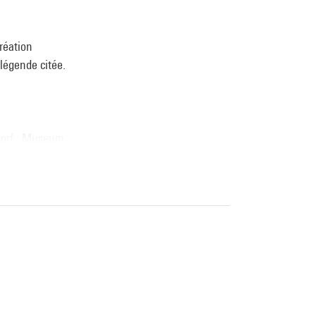
réation
(légende citée.
dorf : Museum