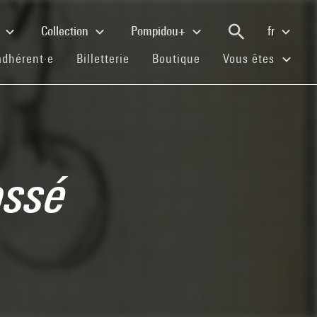
e
Collection
Pompidou+
fr
(current)
(current)
(current)
adhérent·e
Billetterie
Boutique
Vous êtes
ossé