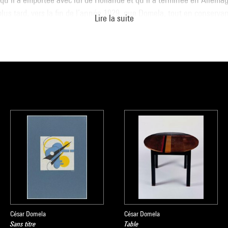
lus tard, vers la fin de l’année 1929, que Domela, tout en conservan
Lire la suite
cide à orienter son travail dans une nouvelle direction en réalisant 
de matériaux industriels (verre, puis Plexiglas et laiton).
ivée des nazis au pouvoir, Domela quitte Berlin pour Paris et réussit
s dont la
Composition néo-plastique n° 5-L
, qui sera exposée dans l
e l’artiste, après-guerre : en 1954 à Rio de Janeiro, et en 1955 à A
ine,
sy,
y
logue
Collection art moderne - La collection du Centre Pompidou, Musé
la direction de Brigitte Leal, Paris, Centre Pompidou, 2007
César Domela
César Domela
Sans titre
Table