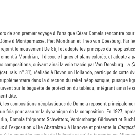
lors de son premier voyage à Paris que César Domela rencontre pour
e Dôme à Montparnasse, Piet Mondrian et Theo van Doesburg. Par le
l rejoint le mouvement De Stijl et adopte les principes du néoplastic
rement à Mondrian, il dissocie lignes et plans colorés, et adopte à p
es compositions, suivant ainsi la voie tracée par Van Doesburg. La
C
(cat. rais. n° 31), réalisée à Boven en Hollande, participe de cette év
upplémentaire dans la direction du relief néoplastique, puisque lig
uivent sur la baguette de protection du tableau, intégrant ainsi le 
ent dite.
6, les compositions néoplastiques de Domela reposent principalement
ue fois pour assurer la dynamique de la composition. En 1927, aprè
Berlin, Domela fréquente Schwitters, Vordemberge-Gildewart et Buchhe
ux à l’exposition « Die Abstrakte » à Hanovre et présente la
Composit
 qu’il a emportée avec lui de Hollande et qu’il a terminée en Allema