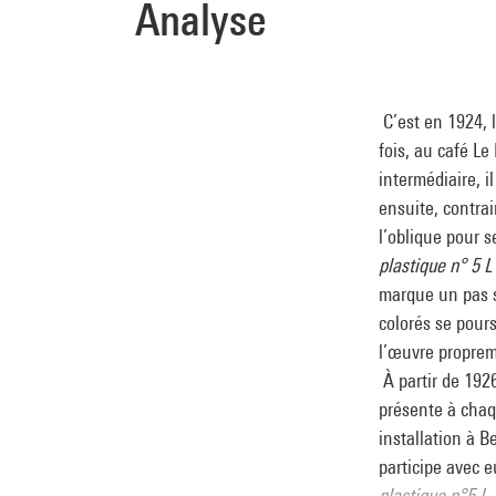
Analyse
C’est en 1924, 
fois, au café L
intermédiaire, i
ensuite, contrai
l’oblique pour s
plastique n° 5 L
marque un pas s
colorés se pours
l’œuvre proprem
À partir de 192
présente à chaq
installation à 
participe avec e
plastique n°5 L
,