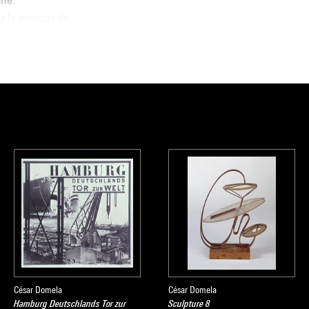
t le principe de
ses premiers
 à sauver
es premières
msterdam.
e national d’art
César Domela
César Domela
Hamburg Deutschlands Tor zur
Sculpture 8