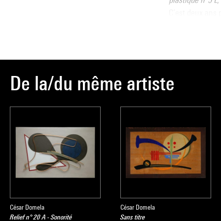
C’est deux ans p
l’oblique, se dé
reliefs à partir 
En 1933, à l’arr
quelques œuvre
De la/du même artiste
rétrospectives d
Jean-Paul Amel
Paul-Arnaud Par
Paul-Hervé Pars
Source :
Extrait du cata
moderne
, sous 
César Domela
César Domela
Relief n° 20 A - Sonorité
Sans titre