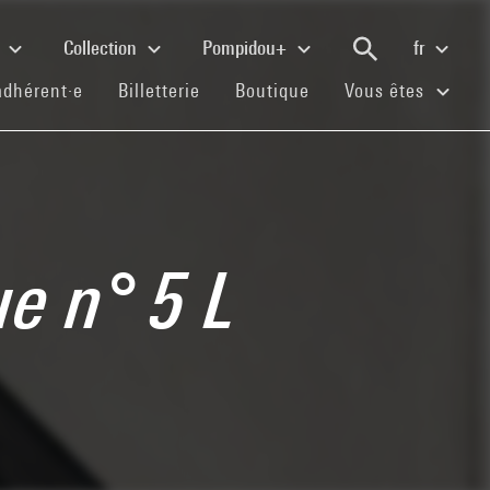
e
Collection
Pompidou+
fr
(current)
(current)
(current)
adhérent·e
Billetterie
Boutique
Vous êtes
e n° 5 L