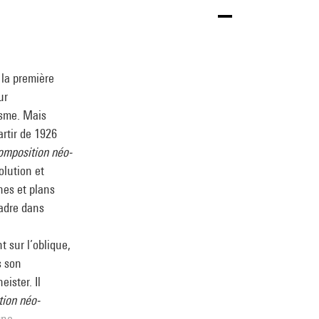
 la première
ur
isme. Mais
artir de 1926
omposition néo-
olution et
nes et plans
cadre dans
 sur l’oblique,
s son
ister. Il
ion néo-
gne.