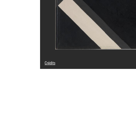
Crédits
© Adagp, Paris
Crédit photographique : Centre Pompidou, MNAM-CCI/Phil
Réf. image : 4N66417
Diffusion image :
GrandPalaisRmnPhoto