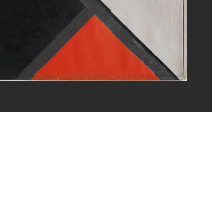
ippe Migeat/Dist. GrandPalaisRmn