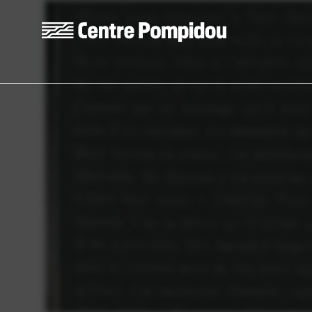
Aller au contenu principal
Centre Pompidou