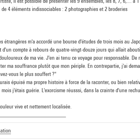
rtiste, il est possible de présenter les 9 ensembles, les 8, 7, 6,.... 
e 4 éléments indissociables : 2 photographies et 2 broderies
es étrangères m'a accordé une bourse d'études de trois mois au Japon
 d'un compte à rebours de quatre-vingt-douze jours qui allait abouti
ouloureux de ma vie. J'en ai tenu ce voyage pour responsable. De ret
nter ma souffrance plutôt que mon périple. En contrepartie, j'ai de
vez-vous le plus souffert ?"
rais épuisé ma propre histoire à force de la raconter, ou bien relati
 mois j'étais guérie. L'exorcisme réusssi, dans la crainte d'une rechu
leur vive et nettement localisée.
________________________
lation