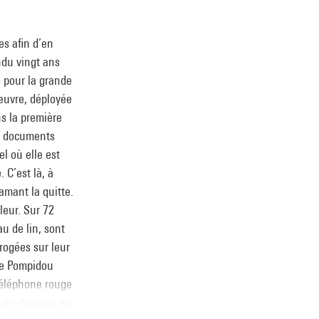
es afin d’en
ndu vingt ans
s pour la grande
œuvre, déployée
ns la première
et documents
el où elle est
 C’est là, à
amant la quitte.
leur. Sur 72
u de lin, sont
rogées sur leur
tre Pompidou
téléphone rouge
orée diminue au