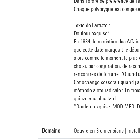
Dans l'ordre de préférence de l'a
Chaque polyptyque est composé d
Texte de l'artiste :
Douleur exquise*
En 1984, le ministère des Affair
que cette date marquait le début
alors comme le moment le plus d
choisi, par conjuration, de raco
rencontres de fortune: "Quand a
Cet échange cesserait quand j'au
méthode a été radicale : En trois
quinze ans plus tard.
*Douleur exquise. MOD.MED. Dou
_______________________
Domaine
Oeuvre en 3 dimensions
|
Instal