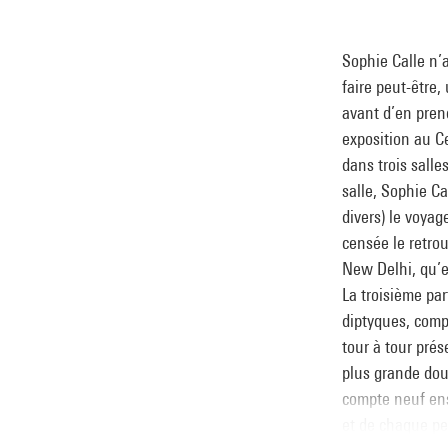
Sophie Calle n’a
faire peut-être,
avant d’en prend
exposition au C
dans trois sall
salle, Sophie C
divers) le voyag
censée le retrou
New Delhi, qu’e
La troisième par
diptyques, comp
tour à tour prés
plus grande dou
compte neuf ens
et de chaque pe