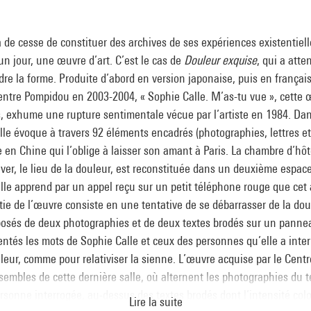
 de cesse de constituer des archives de ses expériences existentiell
 un jour, une œuvre d’art. C’est le cas de
Douleur exquise
, qui a atte
re la forme. Produite d’abord en version japonaise, puis en françai
entre Pompidou en 2003-2004, « Sophie Calle. M’as-tu vue », cette 
es, exhume une rupture sentimentale vécue par l’artiste en 1984. Da
alle évoque à travers 92 éléments encadrés (photographies, lettres 
e en Chine qui l’oblige à laisser son amant à Paris. La chambre d’hôt
ver, le lieu de la douleur, est reconstituée dans un deuxième espace.
lle apprend par un appel reçu sur un petit téléphone rouge que cet 
tie de l’œuvre consiste en une tentative de se débarrasser de la dou
osés de deux photographies et de deux textes brodés sur un pannea
entés les mots de Sophie Calle et ceux des personnes qu’elle a inter
leur, comme pour relativiser la sienne. L’œuvre acquise par le Cen
embles de cette dernière salle, où alternent les photographies du 
rsonne interrogée, au-dessus des textes brodés dont l’intensité col
Lire la suite