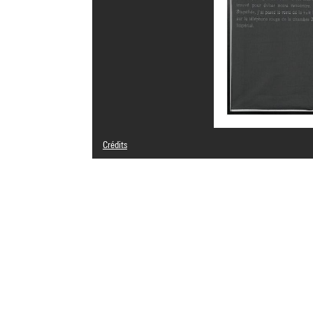
Crédits
© Adagp, Paris
Crédit photographique : Centre Pompidou, MNAM-CCI/Bert
Réf. image : 4N65606
Diffusion image :
GrandPalaisRmnPhoto