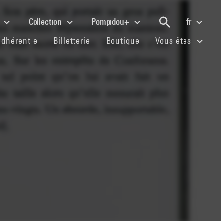
e
Collection
Pompidou+
fr
(current)
(current)
(current)
adhérent·e
Billetterie
Boutique
Vous êtes