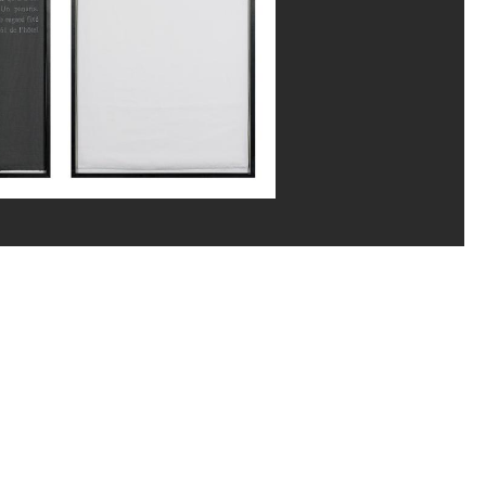
rand Prévost/Dist. GrandPalaisRmn