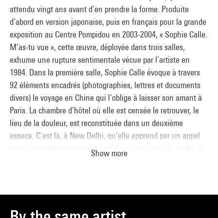
attendu vingt ans avant d’en prendre la forme. Produite
d’abord en version japonaise, puis en français pour la grande
exposition au Centre Pompidou en 2003-2004, « Sophie Calle.
M’as-tu vue », cette œuvre, déployée dans trois salles,
exhume une rupture sentimentale vécue par l’artiste en
1984. Dans la première salle, Sophie Calle évoque à travers
92 éléments encadrés (photographies, lettres et documents
divers) le voyage en Chine qui l’oblige à laisser son amant à
Paris. La chambre d’hôtel où elle est censée le retrouver, le
lieu de la douleur, est reconstituée dans un deuxième
espace. C’est là, à New Delhi, qu’elle apprend par un appel
reçu sur un petit téléphone rouge que cet amant la quitte. La
Show more
troisième partie de l’œuvre consiste en une tentative de se
débarrasser de la douleur. Sur 72 diptyques, composés de
deux photographies et de deux textes brodés sur un panneau
de lin, sont tour à tour présentés les mots de Sophie Calle et
ceux des personnes qu’elle a interrogées sur leur plus grande
By the same artist