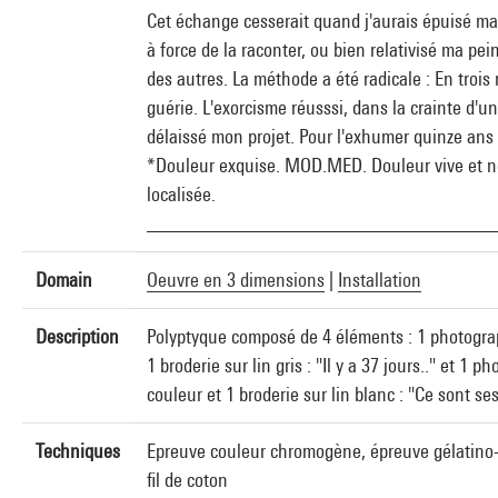
Cet échange cesserait quand j'aurais épuisé ma 
à force de la raconter, ou bien relativisé ma pei
des autres. La méthode a été radicale : En trois 
guérie. L'exorcisme réusssi, dans la crainte d'un
délaissé mon projet. Pour l'exhumer quinze ans 
*Douleur exquise. MOD.MED. Douleur vive et 
localisée.
___________________________________
Domain
Oeuvre en 3 dimensions
|
Installation
Description
Polyptyque composé de 4 éléments : 1 photogra
1 broderie sur lin gris : "Il y a 37 jours.." et 1 p
couleur et 1 broderie sur lin blanc : "Ce sont ses
Techniques
Epreuve couleur chromogène, épreuve gélatino-a
fil de coton