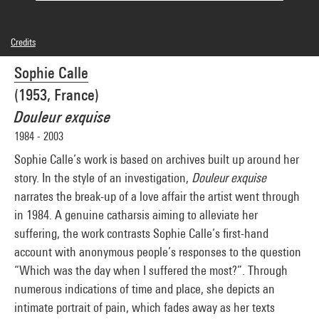
Credits
© Adagp, Paris
Sophie Calle
Photo credits : Centre Pompidou, MNAM-CCI/Bertrand Prévost/Dist. GrandPalaisRmn
Image reference : 4N65606
(1953, France)
Image presentation :
GrandPalaisRmnPhoto
Douleur exquise
1984 - 2003
Sophie Calle’s work is based on archives built up around her
story. In the style of an investigation,
Douleur exquise
narrates the break-up of a love affair the artist went through
in 1984. A genuine catharsis aiming to alleviate her
suffering, the work contrasts Sophie Calle’s first-hand
account with anonymous people’s responses to the question
“Which was the day when I suffered the most?”. Through
numerous indications of time and place, she depicts an
intimate portrait of pain, which fades away as her texts