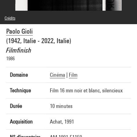
Crédits
© Paolo Gioli
Paolo Gioli
Crédit photographique : Centre Pompidou, MNAM-CCI/Service de la documentation
photographique du MNAM/Dist. GrandPalaisRmn
(1942, Italie - 2022, Italie)
Réf. image : 4N09764
Diffusion image :
Filmfinish
GrandPalaisRmnPhoto
1986
Domaine
Cinéma
|
Film
Technique
Film 16 mm noir et blanc, silencieux
Durée
10 minutes
Acquisition
Achat, 1991