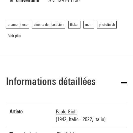
N° d'inventaire
AM 1991-F1150
anamorphose
cinéma de plasticien
flicker
main
photofinish
Voir plus
Informations détaillées
Artiste
Paolo Gioli
(1942, Italie - 2022, Italie)