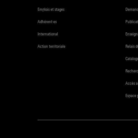
Emplois et stages
Demande
Adhérent·es
Publicat
International
Enseign
Action territoriale
Relais 
Catalogu
Recher
Accès a
Espace 