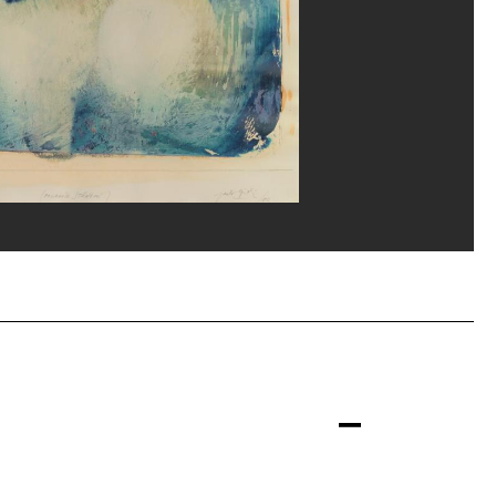
ippe Migeat/Dist. GrandPalaisRmn