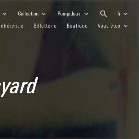
e
Collection
Pompidou+
fr
(current)
(current)
(current)
adhérent·e
Billetterie
Boutique
Vous êtes
ayard