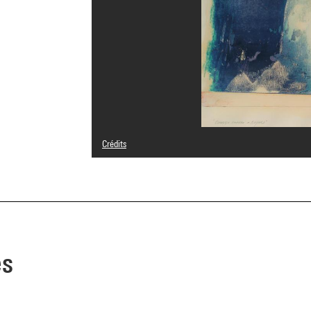
Crédits
© Paolo Gioli
Crédit photographique : Centre Pompidou, MNAM-CCI/Phil
Réf. image : 4N70330
Diffusion image :
GrandPalaisRmnPhoto
es