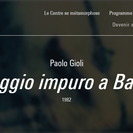
(current)
Le Centre se métamorphose
Programm
Devenir 
Paolo Gioli
gio impuro a B
1982