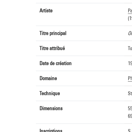
Artiste
Pa
(1
Titre principal
O
Titre attribué
To
Date de création
1
Domaine
P
Technique
St
Dimensions
55
69
Inscriptions
S