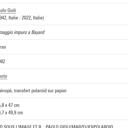
olo Gioli
942, Italie - 2022, Italie)
maggio impuro a Bayard
rso
982
hoto
énopé, transfert polaroïd sur papier
,8 x 47 cm
,7 x 49,9 cm
.D.SOUS L'IMAGE ET R. : PAOLO GIOLI/MARZO/83(POLAROID