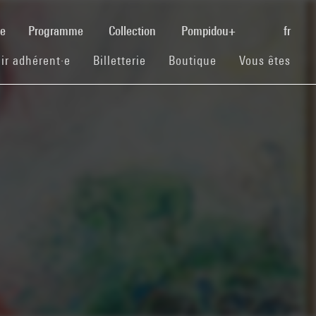
(current)
se
Programme
Collection
Pompidou+
fr
(current)
(current)
(current)
ir adhérent·e
Billetterie
Boutique
Vous êtes