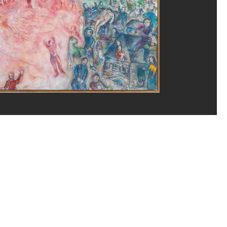
ène Mauri/Dist. GrandPalaisRmn