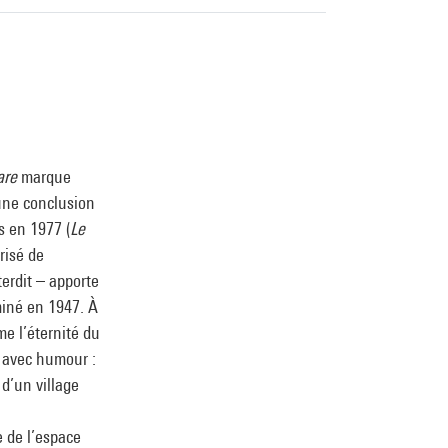
are
marque
une conclusion
s en 1977 (
Le
brisé de
terdit – apporte
iné en 1947. À
me l’éternité du
s avec humour :
 d’un village
e de l’espace