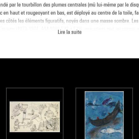
ndé par le tourbillon des plumes centrales (mû lui-même par le disqu
c en haut et rougeoyant en bas, est déployé au centre de la toile, f
 les côtés les éléments figuratifs, noyés dans une masse sombre. Les
l’œuvre (1973-1974, AM 1988-522 à 528), exécutées soit au crayon et
Lire la suite
 pastel et au lavis, soit encore en faisant appel au procédé du col
tissus colorés, montrent bien la volonté de défi du peintre, ses exi
données de la perspective, il cherche avant tout à créer un espace tac
ide de la seule matière de couleur. La vibration de celle-ci concourt a
vertige : la texture, fluide et nacrée des blanc-gris-jaunes, celle pl
t l’énergie lumineuse de plans de mosaïque. Si l’on pense à Titien,
 la fin de sa vie, on ne peut pas ne pas voir ici une formidable affir
t-être une leçon pour la génération des années 1980.
 de La Beaumelle
logue
Collection art moderne - La collection du Centre Pompidou, Musé