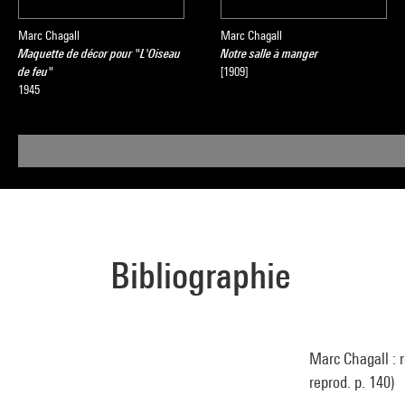
moderne
, sous 
Marc Chagall
Marc Chagall
Maquette de décor pour "L'Oiseau
Notre salle à manger
de feu"
[1909]
1945
Bibliographie
Marc Chagall : r
reprod. p. 140)