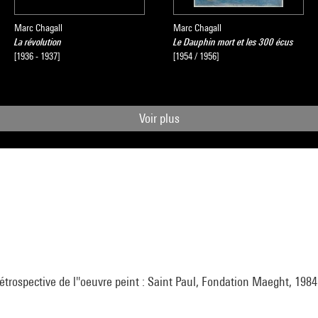
la direction de Brigitte Leal, Paris, Centre Pompidou, 2007
Marc Chagall
Marc Chagall
La révolution
Le Dauphin mort et les 300 écus
[1936 - 1937]
[1954 / 1956]
Voir plus
étrospective de l''oeuvre peint : Saint Paul, Fondation Maeght, 1984 