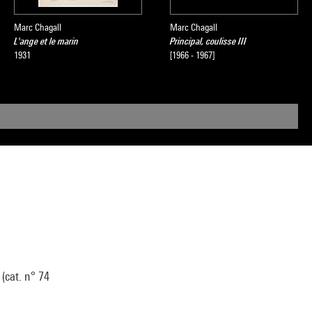
Marc Chagall
Marc Chagall
L'ange et le marin
Principal, coulisse III
1931
[1966 - 1967]
(cat. n° 74