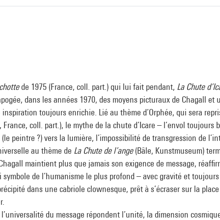
chotte
de 1975 (France, coll. part.) qui lui fait pendant,
La Chute d’Ic
apogée, dans les années 1970, des moyens picturaux de Chagall et 
inspiration toujours enrichie. Lié au thème d’Orphée, qui sera repri
, France, coll. part.), le mythe de la chute d’Icare – l’envol toujours 
le peintre ?) vers la lumière, l’impossibilité de transgression de l’in
niverselle au thème de
La Chute de l’ange
(Bâle, Kunstmuseum) term
, Chagall maintient plus que jamais son exigence de message, réaffir
i symbole de l’humanisme le plus profond – avec gravité et toujour
 précipité dans une cabriole clownesque, prêt à s’écraser sur la place
r.
à l’universalité du message répondent l’unité, la dimension cosmiqu