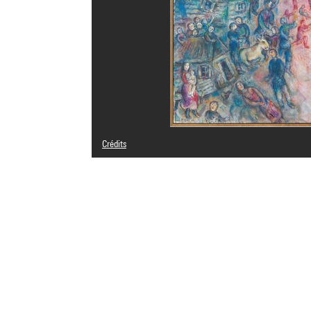
Crédits
© Adagp, Paris
Crédit photographique : Centre Pompidou, MNAM-CCI/Hél
Réf. image : 4Y06555
Diffusion image :
GrandPalaisRmnPhoto