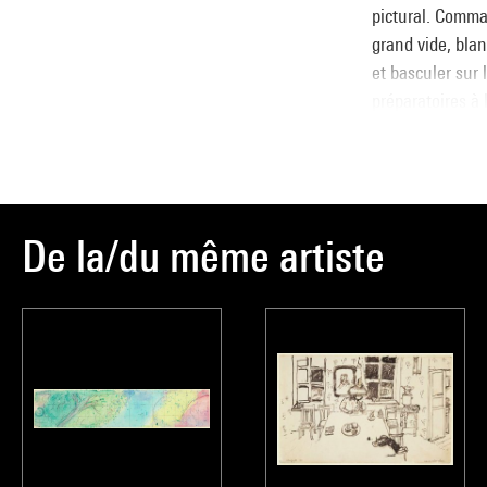
pictural. Comma
grand vide, blan
et basculer sur
préparatoires à 
à la gouache, au
de papier ou de 
: dépassant les 
énergique, à l’a
De la/du même artiste
l’impression de 
rouges possèden
tourne Chagall à
peinture et peu
PERSON - Agnès
Source :
Extrait du cata