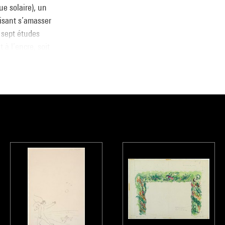
e solaire), un
aisant s’amasser
 sept études
 à l’encre, soit
lage de morceaux
gences nouvelles
tile fluide,
insi à
us fragmentée des
 vers lequel se
mation de
e national d’art