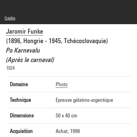
Crédits
Domaine public
Jaromir Funke
Crédit photographique : Centre Pompidou, MNAM-CCI/Jean-Claude Planchet/Dist.
GrandPalaisRmn
(1896, Hongrie - 1945, Tchécoslovaquie)
Réf. image : 4R10521 [1998 CX 0762]
Diffusion image :
Po Karnevalu
GrandPalaisRmnPhoto
(Après le carnaval)
1924
Domaine
Photo
Technique
Epreuve gélatino-argentique
Dimensions
50 x 40 cm
Acquisition
Achat, 1998