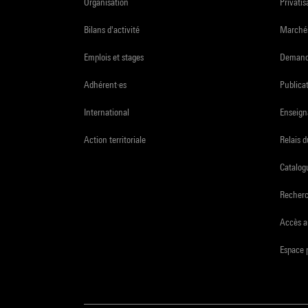
Organisation
Privatis
Bilans d'activité
Marchés
Emplois et stages
Demande
Adhérent·es
Publicat
International
Enseign
Action territoriale
Relais 
Catalogu
Recher
Accès a
Espace 