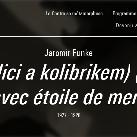
(current)
Le Centre se métamorphose
Programm
Devenir 
Jaromir Funke
dici a kolibrikem
vec étoile de me
1927 - 1928