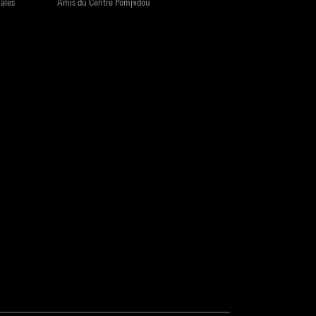
iales
Amis du Centre Pompidou