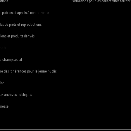
ations
Formations pour les collectivités territor
 publics et appels à concurrence
s de prêts et reproductions
ions et produits dérivés
ants
du champ social
e des itinérances pour le jeune public
che
ux archives publiques
presse