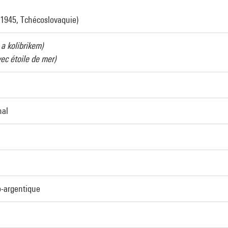
 1945, Tchécoslovaquie)
i a kolibrikem)
ec étoile de mer)
hal
o-argentique