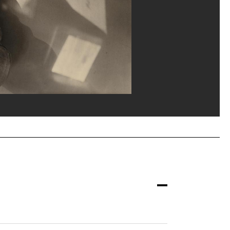
-Claude Planchet/Dist. GrandPalaisRmn