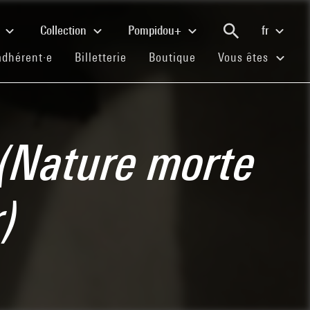
e
Collection
Pompidou+
fr
(current)
(current)
(current)
adhérent·e
Billetterie
Boutique
Vous êtes
) (Nature morte
r)