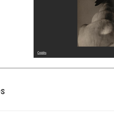
Crédits
Domaine public
Crédit photographique : Centre Pompidou, MNAM-CCI/Jean
Réf. image : 4R10522 [1998 CX 0763]
Diffusion image :
GrandPalaisRmnPhoto
es