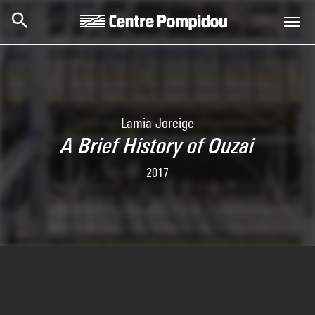
Aller au contenu principal
Centre Pompidou
Lamia Joreige
A Brief History of Ouzai
2017