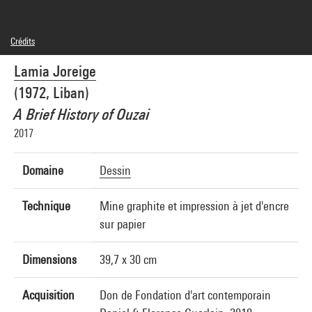
Crédits
© Lamia Joreige
Lamia Joreige
Crédit photographique : Centre Pompidou, MNAM-CCI/Audrey Laurans/Dist.
GrandPalaisRmn
(1972, Liban)
Réf. image : 4N89318
Diffusion image :
A Brief History of Ouzai
GrandPalaisRmnPhoto
2017
Domaine
Dessin
Technique
Mine graphite et impression à jet d'encre
sur papier
Dimensions
39,7 x 30 cm
Acquisition
Don de Fondation d'art contemporain