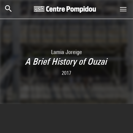
Aller au contenu principal
Centre Pompidou
Lamia Joreige
A Brief History of Ouzai
2017