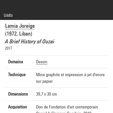
Crédits
© Lamia Joreige
Lamia Joreige
Crédit photographique : Centre Pompidou, MNAM-CCI/Audrey Laurans/Dist.
GrandPalaisRmn
(1972, Liban)
Réf. image : 4N89328
Diffusion image :
A Brief History of Ouzai
GrandPalaisRmnPhoto
2017
Domaine
Dessin
Technique
Mine graphite et impression à jet d'encre
sur papier
Dimensions
39,7 x 30 cm
Acquisition
Don de Fondation d'art contemporain