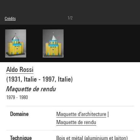
1/2
Crédits
© Eredi Aldo Rossi. Courtesy Fondazione Aldo Rossi
Crédit photographique : Centre Pompidou, MNAM-CCI/Bertrand Prévost/Dist.
GrandPalaisRmn
Réf. image : 4N25192
Aldo Rossi
(1931, Italie - 1997, Italie)
Maquette de rendu
1979 - 1980
Domaine
Maquette d'architecture
|
Maquette de rendu
Technique
Bois et métal (aluminium et laiton)