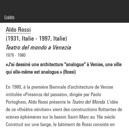
Crédits
© Eredi Aldo Rossi. Courtesy Fondazione Aldo Rossi
Aldo Rossi
Crédit photographique : Centre Pompidou, MNAM-CCI/Georges Meguerditchian/Dist.
GrandPalaisRmn
(1931, Italie - 1997, Italie)
Réf. image : 4N21638
Diffusion image :
Teatro del mondo a Venezia
GrandPalaisRmnPhoto
1979 - 1980
«J'ai dessiné une architecture "analogue" à Venise, une ville
qui elle-même est analogue.» (Rossi)
En 1980, à la première Biennale d'architecture de Venise
intitulée «Presenza del passato», dirigée par Paolo
Portoghesi, Aldo Rossi présente le
Teatro del Monda
. L'idée
de ce «théâtre vénitien» vient des constructions flottantes de
scènes éphémères sur le bassin Saint-Marc au 16e siècle.
Construit sur une barge, le bâtiment de Rossi consiste en