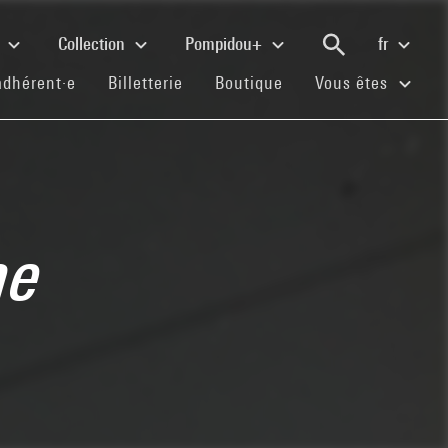
e
Collection
Pompidou+
fr
(current)
(current)
(current)
adhérent·e
Billetterie
Boutique
Vous êtes
ne