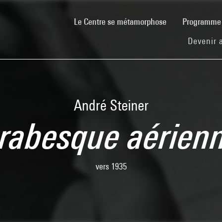
(current)
Le Centre se métamorphose
Programm
Devenir 
André Steiner
rabesque aérien
vers 1935