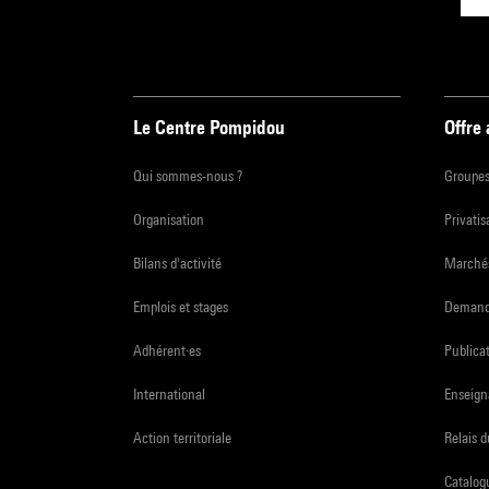
Le Centre Pompidou
Offre
Qui sommes-nous ?
Groupe
Organisation
Privatis
Bilans d'activité
Marchés
Emplois et stages
Demande
Adhérent·es
Publicat
International
Enseign
Action territoriale
Relais 
Catalogu