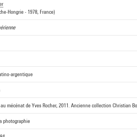
er
che-Hongrie - 1978, France)
érienne
atino-argentique
m
 au mécénat de Yves Rocher, 2011. Ancienne collection Christian B
la photographie
84