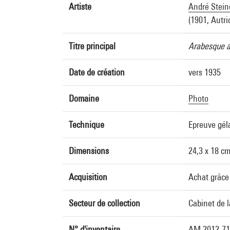
Artiste
André Stein
(1901, Autri
Titre principal
Arabesque a
Date de création
vers 1935
Domaine
Photo
Technique
Epreuve gél
Dimensions
24,3 x 18 c
Acquisition
Achat grâce
Secteur de collection
Cabinet de 
N° d'inventaire
AM 2012-71