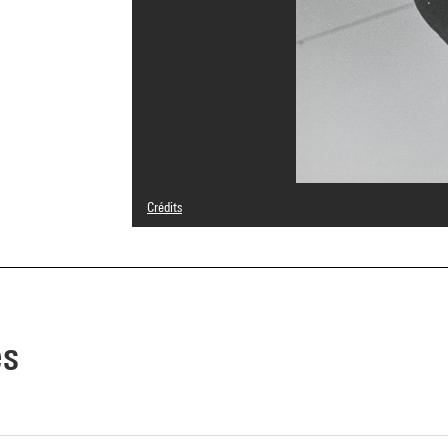
Crédits
© André Steiner
Crédit photographique : Centre Pompidou, MNAM-CCI/Samu
Réf. image : 4N80437
Diffusion image :
GrandPalaisRmnPhoto
es