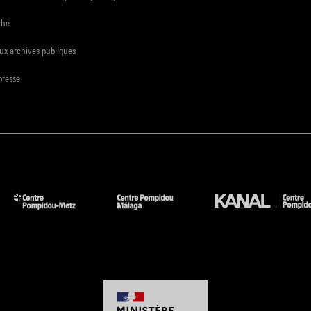
che
ux archives publiques
presse