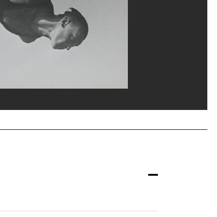
el Kalika/Dist. GrandPalaisRmn