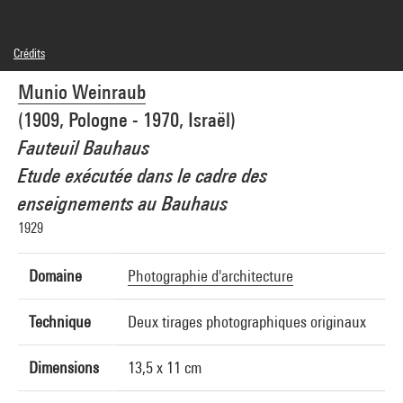
Crédits
© Fondation Gitai
Munio Weinraub
Crédit photographique : Centre Pompidou, MNAM-CCI/Philippe Migeat/Dist.
GrandPalaisRmn
(1909, Pologne - 1970, Israël)
Réf. image : 4F31585 [1996 CX 3015]
Diffusion image :
Fauteuil Bauhaus
GrandPalaisRmnPhoto
Etude exécutée dans le cadre des
enseignements au Bauhaus
1929
Domaine
Photographie d'architecture
Technique
Deux tirages photographiques originaux
Dimensions
13,5 x 11 cm