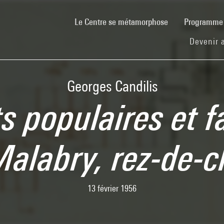
(current)
Le Centre se métamorphose
Programm
Devenir 
Georges Candilis
 populaires et f
Malabry, rez-de-
13 février 1956