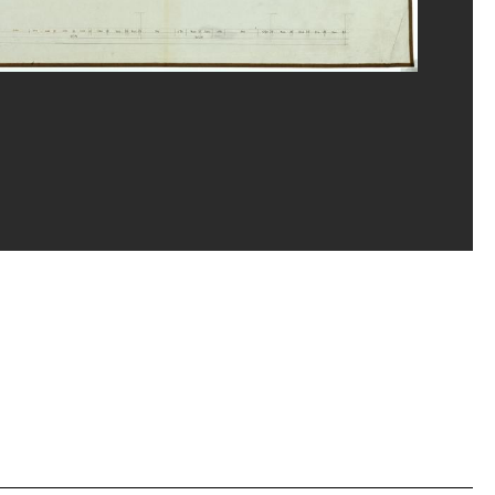
rges Meguerditchian/Dist. GrandPalaisRmn