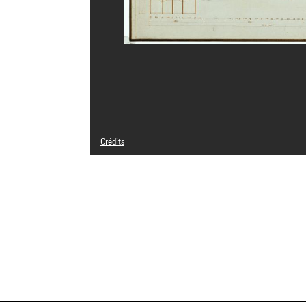
Crédits
© Georges Candilis
Crédit photographique : Centre Pompidou, MNAM-CCI/Geo
Réf. image : 4F30954 [2002 CX 3137]
Diffusion image :
GrandPalaisRmnPhoto