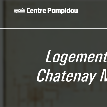
Aller au contenu principal
Centre Pompidou
Logements
Chatenay 