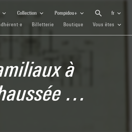
e
Collection
Pompidou+
fr
(current)
(current)
(current)
adhérent·e
Billetterie
Boutique
Vous êtes
amiliaux à
chaussée …