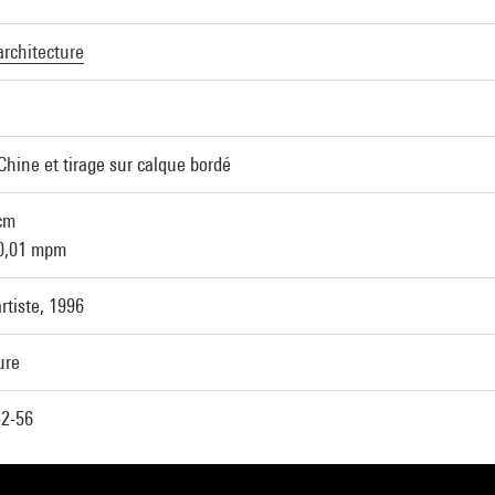
architecture
Chine et tirage sur calque bordé
cm
 0,01 mpm
rtiste, 1996
ure
2-56