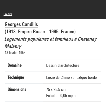
Crédits
© Georges Candilis
Georges Candilis
Crédit photographique : Centre Pompidou, MNAM-CCI/Georges Meguerditchian/Dist.
GrandPalaisRmn
(1913, Empire Russe - 1995, France)
Réf. image : 4F30957 [2002 CX 3141]
Diffusion image :
Logements populaires et familiaux à Chatenay
GrandPalaisRmnPhoto
Malabry
13 février 1956
Domaine
Dessin d'architecture
Technique
Encre de Chine sur calque bordé
Dimensions
75 x 95,5 cm
Echelle : 0,05 mpm