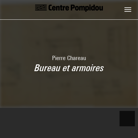
Aller au contenu principal
Centre Pompidou
Pierre Chareau
Bureau et armoires