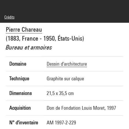
Crédits
Domaine public
Pierre Chareau
Crédit photographique : Centre Pompidou, MNAM-CCI/Georges Meguerditchian/Dist.
GrandPalaisRmn
(1883, France - 1950, États-Unis)
Réf. image : 4N21247
Diffusion image :
Bureau et armoires
GrandPalaisRmnPhoto
Domaine
Dessin d'architecture
Technique
Graphite sur calque
Dimensions
21,5 x 35,5 cm
Acquisition
Don de Fondation Louis Moret, 1997
N° d'inventaire
AM 1997-2-229