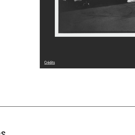
Crédits
© François LE DIASCORN / GAMMA-RAPHO
Crédit photographique : Centre Pompidou, MNAM-CCI/Geo
Réf. image : 4N58262
Diffusion image :
GrandPalaisRmnPhoto
es