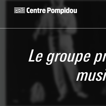
Aller au contenu principal
Centre Pompidou
Le groupe p
musi