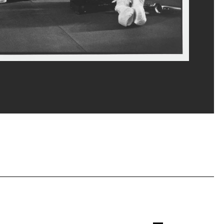
rges Meguerditchian/Dist. GrandPalaisRmn