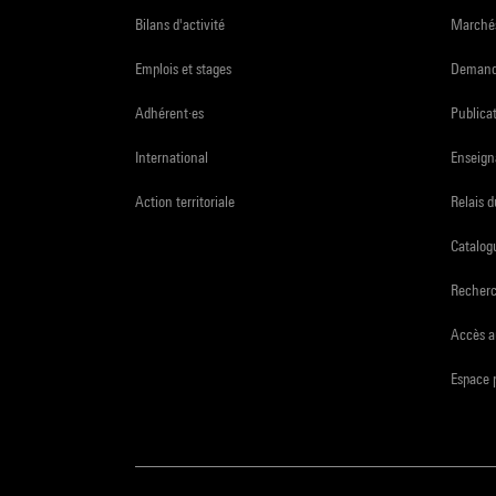
Bilans d'activité
Marchés
Emplois et stages
Demande
Adhérent·es
Publicat
International
Enseign
Action territoriale
Relais 
Catalogu
Recher
Accès a
Espace 