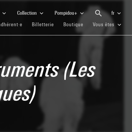
e
Collection
Pompidou+
fr
(current)
(current)
(current)
adhérent·e
Billetterie
Boutique
Vous êtes
ruments (Les
ques)