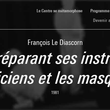
(current)
Le Centre se métamorphose
Programm
Devenir 
François Le Diascorn
réparant ses inst
ciens et les mas
1981