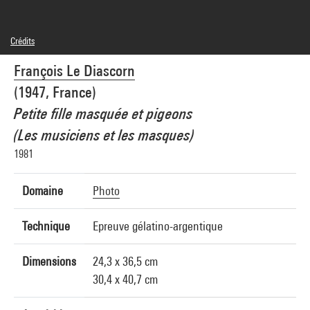
Crédits
© François LE DIASCORN / GAMMA-RAPHO
François Le Diascorn
Crédit photographique : Centre Pompidou, MNAM-CCI/Georges Meguerditchian/Dist.
GrandPalaisRmn
(1947, France)
Réf. image : 4N58267
Diffusion image :
Petite fille masquée et pigeons
GrandPalaisRmnPhoto
(Les musiciens et les masques)
1981
Domaine
Photo
Technique
Epreuve gélatino-argentique
Dimensions
24,3 x 36,5 cm
30,4 x 40,7 cm