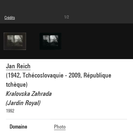
1/2
Crédits
© Jan Reich
Crédit photographique : Centre Pompidou, MNAM-CCI/Joseph Banderet/Dist.
GrandPalaisRmn
Réf. image : 4Y13305
Diffusion image :
GrandPalaisRmnPhoto
Jan Reich
(1942, Tchécoslovaquie - 2009, République
tchèque)
Kralovska Zahrada
(Jardin Royal)
1992
Domaine
Photo