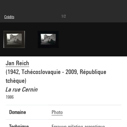
1/2
Crédits
© Jan Reich
Crédit photographique : Centre Pompidou, MNAM-CCI/Joseph Banderet/Dist.
GrandPalaisRmn
Réf. image : 4Y13296
Diffusion image :
GrandPalaisRmnPhoto
Jan Reich
(1942, Tchécoslovaquie - 2009, République
tchèque)
La rue Cernin
1986
Domaine
Photo
Technique
Epreuve gélatino-argentique