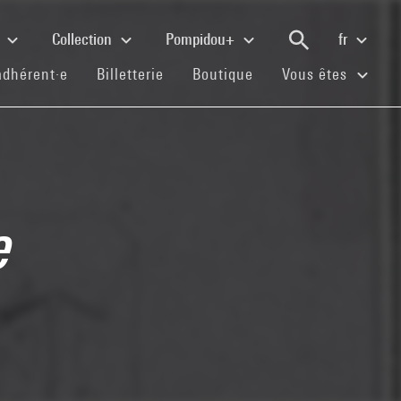
e
Collection
Pompidou+
fr
(current)
(current)
(current)
adhérent·e
Billetterie
Boutique
Vous êtes
e