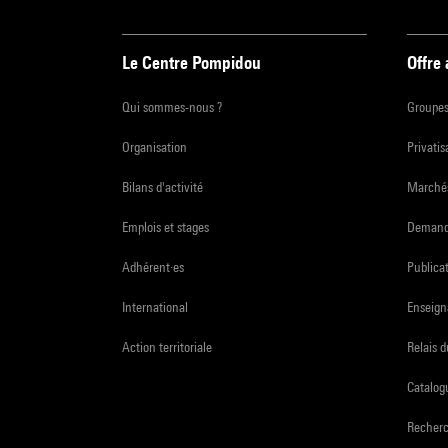
Le Centre Pompidou
Offre
Qui sommes-nous ?
Groupe
Organisation
Privatis
Bilans d'activité
Marchés
Emplois et stages
Demande
Adhérent·es
Publicat
International
Enseign
Action territoriale
Relais 
Catalogu
Recher