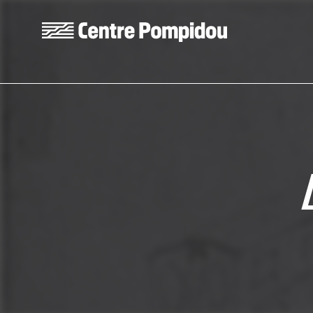
Aller au contenu principal
Centre Pompidou