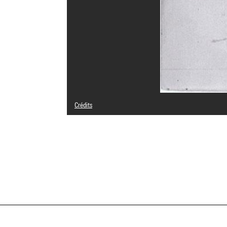
Crédits
Domaine public
Crédit photographique : Centre Pompidou, MNAM-CCI/Ser
Réf. image : 2A02989 [1984 X 1381]