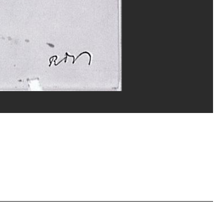
vice de la documentation photographique du MNAM/Dist. GrandPalaisRmn