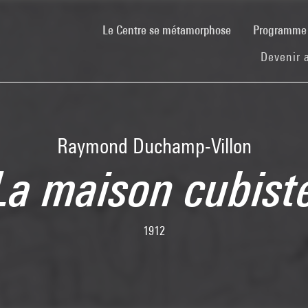
(current)
Le Centre se métamorphose
Programm
Devenir 
Raymond Duchamp-Villon
La maison cubist
1912