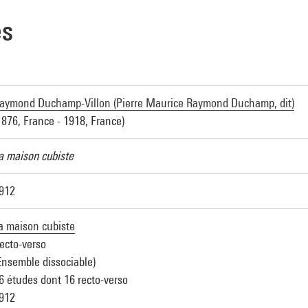
es
aymond Duchamp-Villon (Pierre Maurice Raymond Duchamp, dit)
1876, France - 1918, France)
a maison cubiste
912
a maison cubiste
ecto-verso
Ensemble dissociable)
6 études dont 16 recto-verso
912