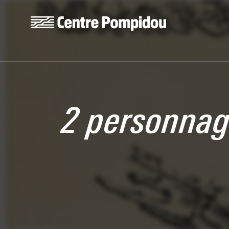
Aller au contenu principal
Centre Pompidou
2 personnag