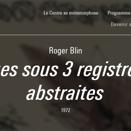
(current)
Le Centre se métamorphose
Programm
Devenir 
Roger Blin
es sous 3 registr
abstraites
1972