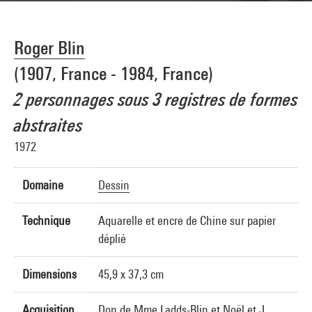
Roger Blin
(1907, France - 1984, France)
2 personnages sous 3 registres de formes
abstraites
1972
Domaine
Dessin
Technique
Aquarelle et encre de Chine sur papier
déplié
Dimensions
45,9 x 37,3 cm
Acquisition
Don de Mme Ladds-Blin et Noël et J.