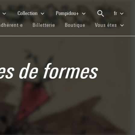
e
Collection
Pompidou+
fr
(current)
(current)
(current)
adhérent·e
Billetterie
Boutique
Vous êtes
es de formes