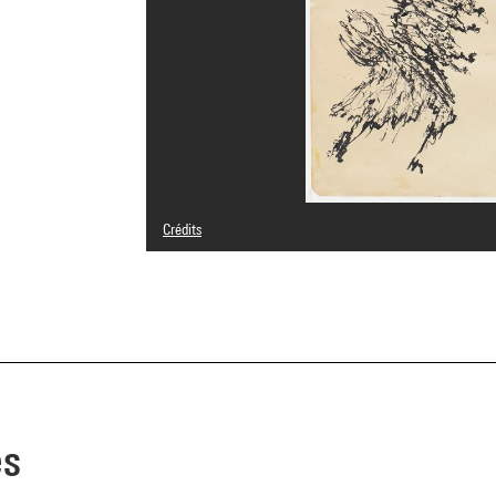
Crédits
© droits réservés
Crédit photographique : Centre Pompidou, MNAM-CCI/Phil
Réf. image : 4N84643
Diffusion image :
GrandPalaisRmnPhoto
es