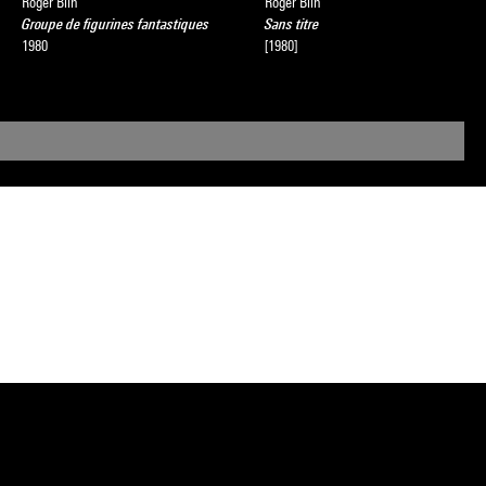
Roger Blin
Roger Blin
Groupe de figurines fantastiques
Sans titre
1980
[1980]