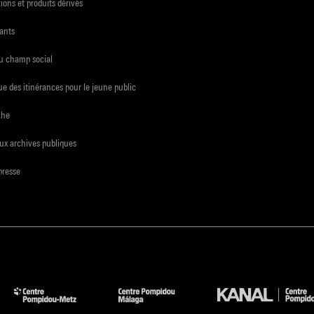
ions et produits dérivés
ants
du champ social
e des itinérances pour le jeune public
che
ux archives publiques
presse