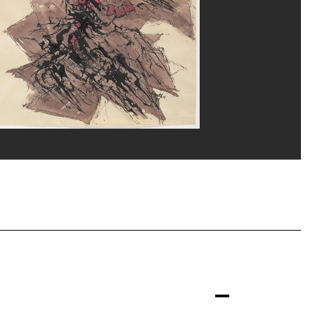
ippe Migeat/Dist. GrandPalaisRmn