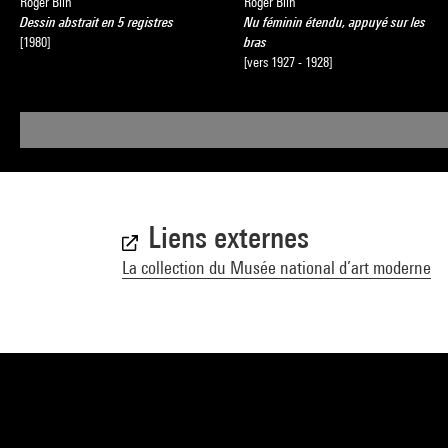
Roger Blin
Roger Blin
Dessin abstrait en 5 registres
Nu féminin étendu, appuyé sur les
[1980]
bras
[vers 1927 - 1928]
Liens externes
La collection du Musée national d’art moderne