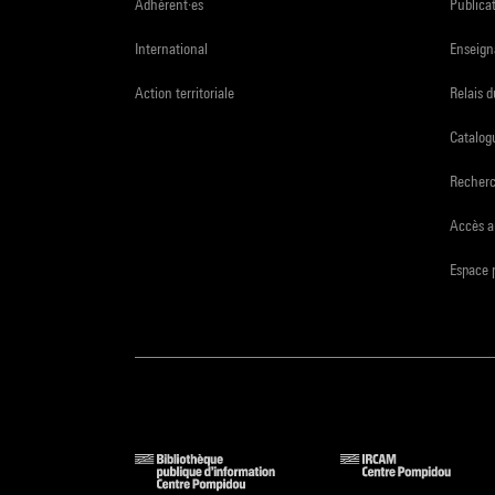
Adhérent·es
Publicat
International
Enseign
Action territoriale
Relais 
Catalogu
Recher
Accès a
Espace 