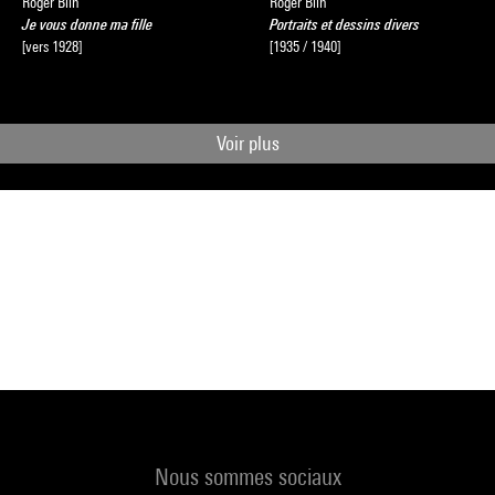
Roger Blin
Roger Blin
Je vous donne ma fille
Portraits et dessins divers
[vers 1928]
[1935 / 1940]
Voir plus
Nous sommes sociaux