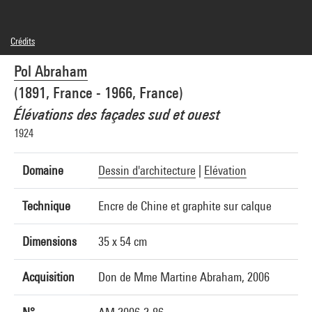
Crédits
© Pol Abraham
Pol Abraham
Crédit photographique : Centre Pompidou, MNAM-CCI/Georges Meguerditchian/Dist.
GrandPalaisRmn
(1891, France - 1966, France)
Réf. image : 4N21964
Élévations des façades sud et ouest
1924
Domaine
Dessin d'architecture
|
Elévation
Technique
Encre de Chine et graphite sur calque
Dimensions
35 x 54 cm
Acquisition
Don de Mme Martine Abraham, 2006