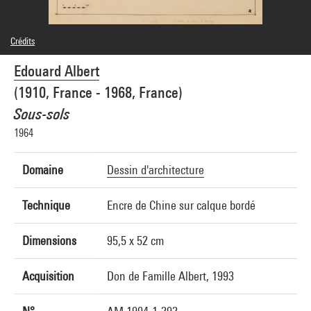
Crédits
© droits réservés
Edouard Albert
Crédit photographique : Centre Pompidou, MNAM-CCI/Jean-Claude Planchet/Dist.
GrandPalaisRmn
(1910, France - 1968, France)
Réf. image : 4R13577 [1997 CX 3032]
Sous-sols
1964
Domaine
Dessin d'architecture
Technique
Encre de Chine sur calque bordé
Dimensions
95,5 x 52 cm
Acquisition
Don de Famille Albert, 1993